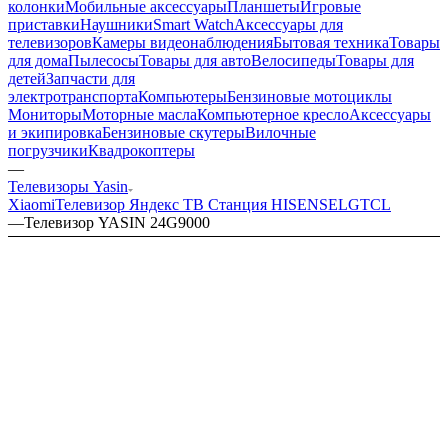
колонки
Мобильные аксессуары
Планшеты
Игровые
приставки
Наушники
Smart Watch
Аксессуары для
телевизоров
Камеры видеонаблюдения
Бытовая техника
Товары
для дома
Пылесосы
Товары для авто
Велосипеды
Товары для
детей
Запчасти для
электротранспорта
Компьютеры
Бензиновые мотоциклы
Мониторы
Моторные масла
Компьютерное кресло
Аксессуары
и экипировка
Бензиновые скутеры
Вилочные
погрузчики
Квадрокоптеры
—
Телевизоры Yasin
Xiaomi
Телевизор Яндекс ТВ Станция
HISENSE
LG
TCL
—
Телевизор YASIN 24G9000