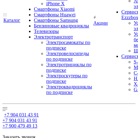
А
iPhone X
э
Смартфоны Xiaomi
Сервис
Смартфоны Huawei
Ezzzbo
Каталог
Смартфоны Samsung
Акции
У
Бензиновые квадроциклы
э
Телевизоры
У
Электротранспорт
б
Электросамокаты по
м
подписке
Ш
Электровелосипеды
Сервис
по подписке
S
Электротрициклы по
M
подписке
С
Электроскутеры по
H
подписке
X
Электроквадроциклы
G
по подписке
+7 904 031 43 91
+7 904 031 43 91
+7 900 479 49 13
Заказать звонок