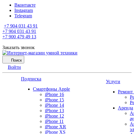
Вконтакте
Instagram
Telegram
+7 904 031 43 91
+7 904 031 43 91
+7 900 479 49 13
Заказать звонок
Поиск
Войти
Подписка
Услуги
Смартфоны Apple
Ремонт
iPhone 16
Р
iPhone 15
Р
iPhone 14
Аренда
iPhone 13
А
iPhone 12
а
iPhone 11
А
iPhone XR
э
iPhone XS