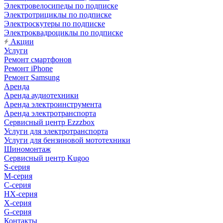
Электровелосипеды по подписке
Электротрициклы по подписке
Электроскутеры по подписке
Электроквадроциклы по подписке
Акции
Услуги
Ремонт смартфонов
Ремонт iPhone
Ремонт Samsung
Аренда
Аренда аудиотехники
Аренда электроинструмента
Аренда электротранспорта
Сервисный центр Ezzzbox
Услуги для электротранспорта
Услуги для бензиновой мототехники
Шиномонтаж
Сервисный центр Kugoo
S-cерия
M-серия
С-серия
HX-серия
X-серия
G-серия
Контакты