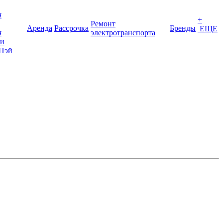
я
+
Ремонт
Аренда
Рассрочка
Бренды
ЕЩЕ
я
электротранспорта
ки
Пэй