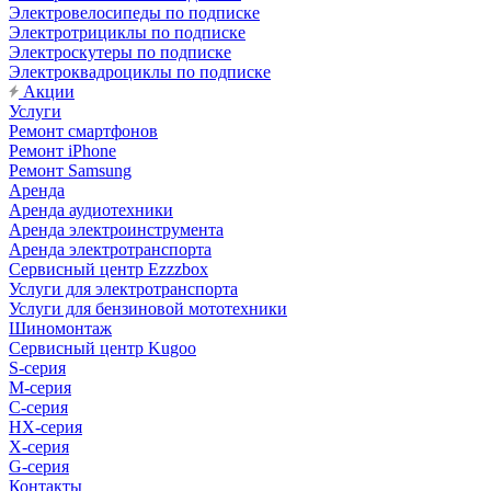
Электровелосипеды по подписке
Электротрициклы по подписке
Электроскутеры по подписке
Электроквадроциклы по подписке
Акции
Услуги
Ремонт смартфонов
Ремонт iPhone
Ремонт Samsung
Аренда
Аренда аудиотехники
Аренда электроинструмента
Аренда электротранспорта
Сервисный центр Ezzzbox
Услуги для электротранспорта
Услуги для бензиновой мототехники
Шиномонтаж
Сервисный центр Kugoo
S-cерия
M-серия
С-серия
HX-серия
X-серия
G-серия
Контакты