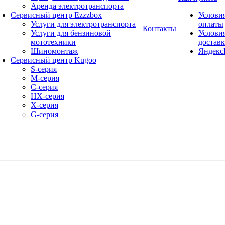
Аренда электротранспорта
Сервисный центр Ezzzbox
Услови
Услуги для электротранспорта
оплаты
Контакты
Услуги для бензиновой
Услови
мототехники
достав
Шиномонтаж
Яндекс
Сервисный центр Kugoo
S-cерия
M-серия
С-серия
HX-серия
X-серия
G-серия