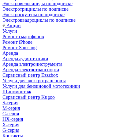
Электровелосипеды по подписке
Электротрициклы по подписке
Электроскутеры по подписке
Электроквадроциклы по подписке
Акции
Услуги
Ремонт смартфонов
Ремонт iPhone
Ремонт Samsung
Аренда
Аренда аудиотехники
Аренда электроинструмента
Аренда электротранспорта
Сервисный центр Ezzzbox
Услуги для электротранспорта
Услуги для бензиновой мототехники
Шиномонтаж
Сервисный центр Kugoo
S-cерия
M-серия
С-серия
HX-серия
X-серия
G-серия
Контакты