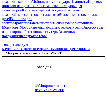
техника - колонки
Мобильные аксессуары
Планшеты
Игровые
приставки
Наушники
Smart Watch
Аксессуары для
телевизоров
Камеры видеонаблюдения
Бытовая
техника
Пылесосы
Товары для авто
Велосипеды
Товары для
детей
Запчасти для
электротранспорта
Компьютеры
Бензиновые мотоциклы
Мониторы
Моторные масла
Компьютерное кресло
Аксессуары
и экипировка
Бензиновые скутеры
Вилочные
погрузчики
Квадрокоптеры
—
Товары для кухни
Мебель
Электрические бритвы
Машинки для стрижки
—
Микроволновая печь Yasin WP800
Товар дня