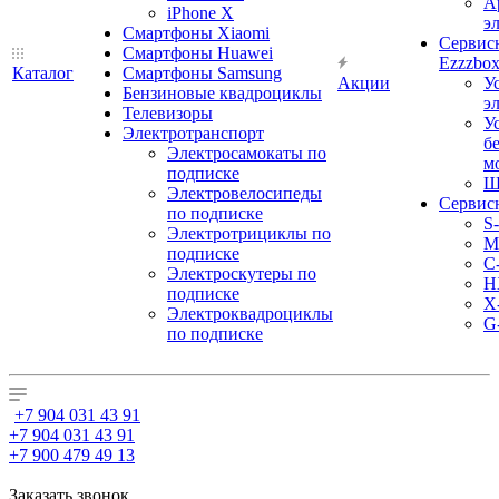
А
iPhone X
э
Смартфоны Xiaomi
Сервис
Смартфоны Huawei
Ezzzbo
Каталог
Смартфоны Samsung
Акции
У
Бензиновые квадроциклы
э
Телевизоры
У
Электротранспорт
б
Электросамокаты по
м
подписке
Ш
Электровелосипеды
Сервис
по подписке
S
Электротрициклы по
M
подписке
С
Электроскутеры по
H
подписке
X
Электроквадроциклы
G
по подписке
+7 904 031 43 91
+7 904 031 43 91
+7 900 479 49 13
Заказать звонок