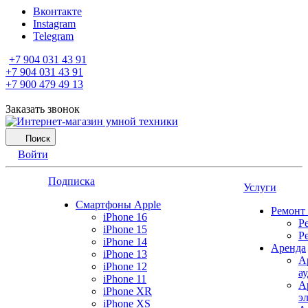
Вконтакте
Instagram
Telegram
+7 904 031 43 91
+7 904 031 43 91
+7 900 479 49 13
Заказать звонок
Поиск
Войти
Подписка
Услуги
Смартфоны Apple
Ремонт
iPhone 16
Р
iPhone 15
Р
iPhone 14
Аренда
iPhone 13
А
iPhone 12
а
iPhone 11
А
iPhone XR
э
iPhone XS