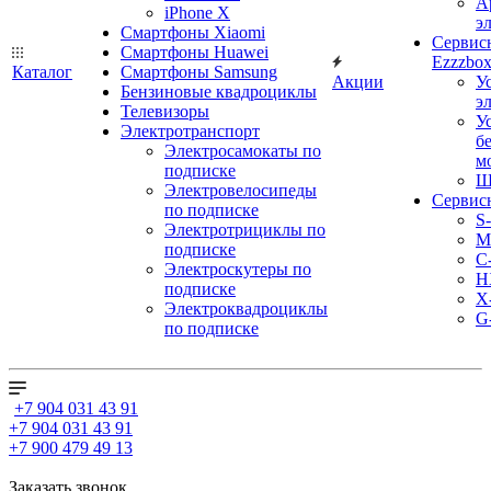
А
iPhone X
э
Смартфоны Xiaomi
Сервис
Смартфоны Huawei
Ezzzbo
Каталог
Смартфоны Samsung
Акции
У
Бензиновые квадроциклы
э
Телевизоры
У
Электротранспорт
б
Электросамокаты по
м
подписке
Ш
Электровелосипеды
Сервис
по подписке
S
Электротрициклы по
M
подписке
С
Электроскутеры по
H
подписке
X
Электроквадроциклы
G
по подписке
+7 904 031 43 91
+7 904 031 43 91
+7 900 479 49 13
Заказать звонок