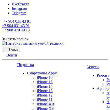
Вконтакте
Instagram
Telegram
+7 904 031 43 91
+7 904 031 43 91
+7 900 479 49 13
Заказать звонок
Поиск
Войти
Подписка
Услуги
Смартфоны Apple
Ремонт
iPhone 16
Р
iPhone 15
Р
iPhone 14
Аренда
iPhone 13
А
iPhone 12
а
iPhone 11
А
iPhone XR
э
iPhone XS