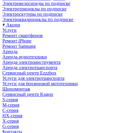
Электровелосипеды по подписке
Электротрициклы по подписке
Электроскутеры по подписке
Электроквадроциклы по подписке
Акции
Услуги
Ремонт смартфонов
Ремонт iPhone
Ремонт Samsung
Аренда
Аренда аудиотехники
Аренда электроинструмента
Аренда электротранспорта
Сервисный центр Ezzzbox
Услуги для электротранспорта
Услуги для бензиновой мототехники
Шиномонтаж
Сервисный центр Kugoo
S-cерия
M-серия
С-серия
HX-серия
X-серия
G-серия
Контакты