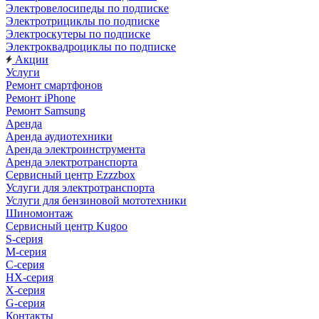
Электровелосипеды по подписке
Электротрициклы по подписке
Электроскутеры по подписке
Электроквадроциклы по подписке
Акции
Услуги
Ремонт смартфонов
Ремонт iPhone
Ремонт Samsung
Аренда
Аренда аудиотехники
Аренда электроинструмента
Аренда электротранспорта
Сервисный центр Ezzzbox
Услуги для электротранспорта
Услуги для бензиновой мототехники
Шиномонтаж
Сервисный центр Kugoo
S-cерия
M-серия
С-серия
HX-серия
X-серия
G-серия
Контакты