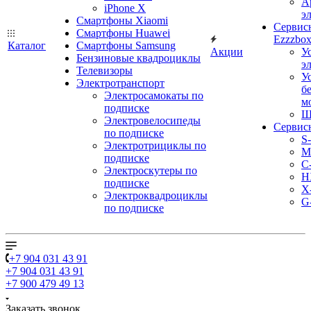
А
iPhone X
э
Смартфоны Xiaomi
Сервис
Смартфоны Huawei
Ezzzbo
Каталог
Смартфоны Samsung
Акции
У
Бензиновые квадроциклы
э
Телевизоры
У
Электротранспорт
б
Электросамокаты по
м
подписке
Ш
Электровелосипеды
Сервис
по подписке
S
Электротрициклы по
M
подписке
С
Электроскутеры по
H
подписке
X
Электроквадроциклы
G
по подписке
+7 904 031 43 91
+7 904 031 43 91
+7 900 479 49 13
Заказать звонок