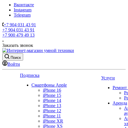
Вконтакте
Instagram
Telegram
+7 904 031 43 91
+7 904 031 43 91
+7 900 479 49 13
Заказать звонок
Поиск
Войти
Подписка
Услуги
Смартфоны Apple
Ремонт
iPhone 16
Р
iPhone 15
Р
iPhone 14
Аренда
iPhone 13
А
iPhone 12
а
iPhone 11
А
iPhone XR
э
iPhone XS