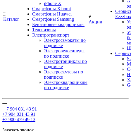
А
iPhone X
э
Смартфоны Xiaomi
Сервис
Смартфоны Huawei
Ezzzbo
Каталог
Смартфоны Samsung
Акции
У
Бензиновые квадроциклы
э
Телевизоры
У
Электротранспорт
б
Электросамокаты по
м
подписке
Ш
Электровелосипеды
Сервис
по подписке
S
Электротрициклы по
M
подписке
С
Электроскутеры по
H
подписке
X
Электроквадроциклы
G
по подписке
+7 904 031 43 91
+7 904 031 43 91
+7 900 479 49 13
Заказать звонок