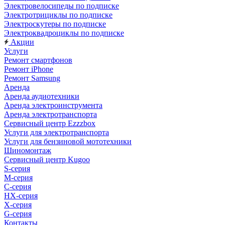
Электровелосипеды по подписке
Электротрициклы по подписке
Электроскутеры по подписке
Электроквадроциклы по подписке
Акции
Услуги
Ремонт смартфонов
Ремонт iPhone
Ремонт Samsung
Аренда
Аренда аудиотехники
Аренда электроинструмента
Аренда электротранспорта
Сервисный центр Ezzzbox
Услуги для электротранспорта
Услуги для бензиновой мототехники
Шиномонтаж
Сервисный центр Kugoo
S-cерия
M-серия
С-серия
HX-серия
X-серия
G-серия
Контакты