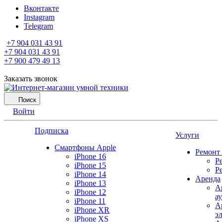
Вконтакте
Instagram
Telegram
+7 904 031 43 91
+7 904 031 43 91
+7 900 479 49 13
Заказать звонок
Поиск
Войти
Подписка
Услуги
Смартфоны Apple
Ремонт
iPhone 16
Р
iPhone 15
Р
iPhone 14
Аренда
iPhone 13
А
iPhone 12
а
iPhone 11
А
iPhone XR
э
iPhone XS