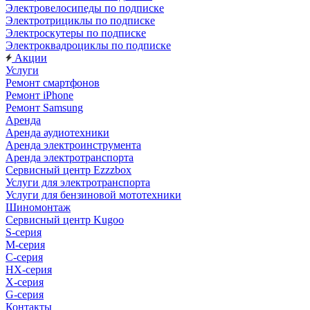
Электровелосипеды по подписке
Электротрициклы по подписке
Электроскутеры по подписке
Электроквадроциклы по подписке
Акции
Услуги
Ремонт смартфонов
Ремонт iPhone
Ремонт Samsung
Аренда
Аренда аудиотехники
Аренда электроинструмента
Аренда электротранспорта
Сервисный центр Ezzzbox
Услуги для электротранспорта
Услуги для бензиновой мототехники
Шиномонтаж
Сервисный центр Kugoo
S-cерия
M-серия
С-серия
HX-серия
X-серия
G-серия
Контакты