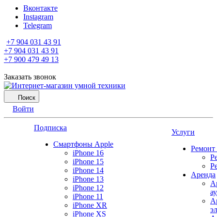
Вконтакте
Instagram
Telegram
+7 904 031 43 91
+7 904 031 43 91
+7 900 479 49 13
Заказать звонок
Поиск
Войти
Подписка
Услуги
Смартфоны Apple
Ремонт
iPhone 16
Р
iPhone 15
Р
iPhone 14
Аренда
iPhone 13
А
iPhone 12
а
iPhone 11
А
iPhone XR
э
iPhone XS