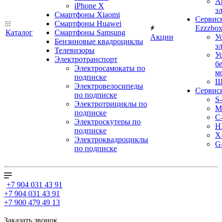
А
iPhone X
э
Смартфоны Xiaomi
Сервис
Смартфоны Huawei
Ezzzbo
Каталог
Смартфоны Samsung
Акции
У
Бензиновые квадроциклы
э
Телевизоры
У
Электротранспорт
б
Электросамокаты по
м
подписке
Ш
Электровелосипеды
Сервис
по подписке
S
Электротрициклы по
M
подписке
С
Электроскутеры по
H
подписке
X
Электроквадроциклы
G
по подписке
+7 904 031 43 91
+7 904 031 43 91
+7 900 479 49 13
Заказать звонок