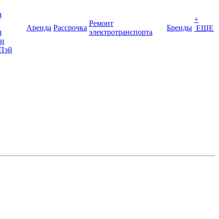
я
+
Ремонт
Аренда
Рассрочка
Бренды
ЕЩЕ
я
электротранспорта
ки
Пэй