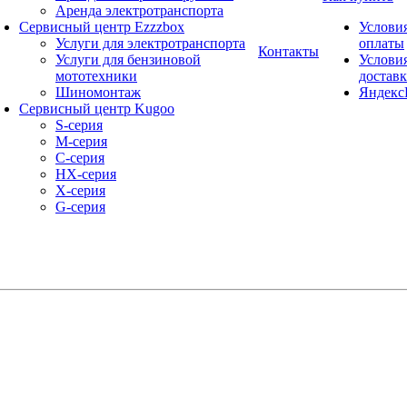
Аренда электротранспорта
Сервисный центр Ezzzbox
Услови
Услуги для электротранспорта
оплаты
Контакты
Услуги для бензиновой
Услови
мототехники
достав
Шиномонтаж
Яндекс
Сервисный центр Kugoo
S-cерия
M-серия
С-серия
HX-серия
X-серия
G-серия