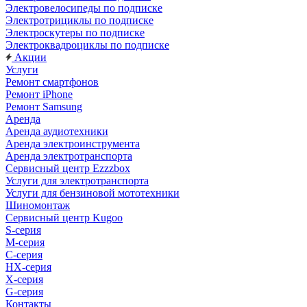
Электровелосипеды по подписке
Электротрициклы по подписке
Электроскутеры по подписке
Электроквадроциклы по подписке
Акции
Услуги
Ремонт смартфонов
Ремонт iPhone
Ремонт Samsung
Аренда
Аренда аудиотехники
Аренда электроинструмента
Аренда электротранспорта
Сервисный центр Ezzzbox
Услуги для электротранспорта
Услуги для бензиновой мототехники
Шиномонтаж
Сервисный центр Kugoo
S-cерия
M-серия
С-серия
HX-серия
X-серия
G-серия
Контакты