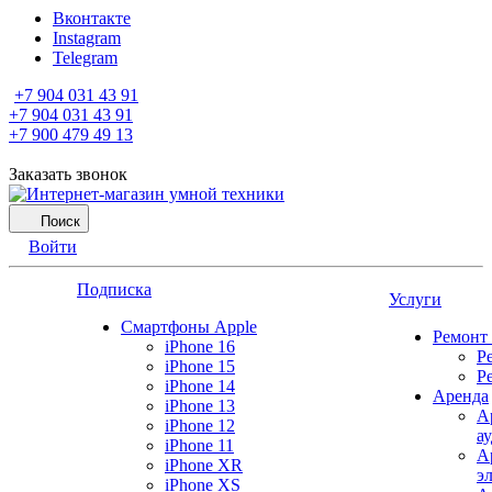
Вконтакте
Instagram
Telegram
+7 904 031 43 91
+7 904 031 43 91
+7 900 479 49 13
Заказать звонок
Поиск
Войти
Подписка
Услуги
Смартфоны Apple
Ремонт
iPhone 16
Р
iPhone 15
Р
iPhone 14
Аренда
iPhone 13
А
iPhone 12
а
iPhone 11
А
iPhone XR
э
iPhone XS