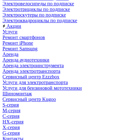
Электровелосипеды по подписке
Электротрициклы по подписке
Электроскутеры по подписке
Электроквадроциклы по подписке
Акции
Услуги
Ремонт смартфонов
Ремонт iPhone
Ремонт Samsung
Аренда
Аренда аудиотехники
Аренда электроинструмента
Аренда электротранспорта
Сервисный центр Ezzzbox
Услуги для электротранспорта
Услуги для бензиновой мототехники
Шиномонтаж
Сервисный центр Kugoo
S-cерия
M-серия
С-серия
HX-серия
X-серия
G-серия
Контакты