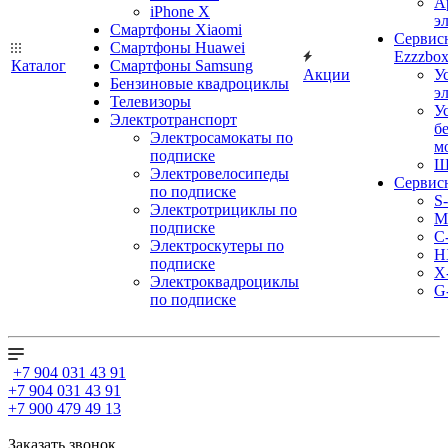
А
iPhone X
э
Смартфоны Xiaomi
Сервис
Смартфоны Huawei
Ezzzbo
Каталог
Смартфоны Samsung
Акции
У
Бензиновые квадроциклы
э
Телевизоры
У
Электротранспорт
б
Электросамокаты по
м
подписке
Ш
Электровелосипеды
Сервис
по подписке
S
Электротрициклы по
M
подписке
С
Электроскутеры по
H
подписке
X
Электроквадроциклы
G
по подписке
+7 904 031 43 91
+7 904 031 43 91
+7 900 479 49 13
Заказать звонок