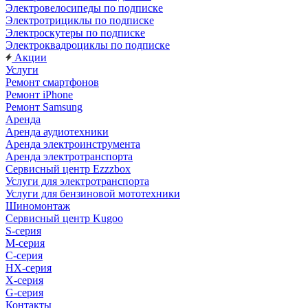
Электровелосипеды по подписке
Электротрициклы по подписке
Электроскутеры по подписке
Электроквадроциклы по подписке
Акции
Услуги
Ремонт смартфонов
Ремонт iPhone
Ремонт Samsung
Аренда
Аренда аудиотехники
Аренда электроинструмента
Аренда электротранспорта
Сервисный центр Ezzzbox
Услуги для электротранспорта
Услуги для бензиновой мототехники
Шиномонтаж
Сервисный центр Kugoo
S-cерия
M-серия
С-серия
HX-серия
X-серия
G-серия
Контакты