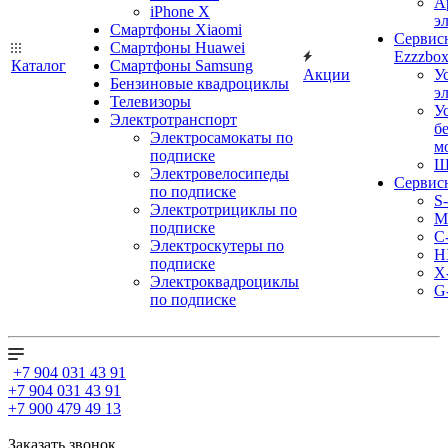
А
iPhone X
э
Смартфоны Xiaomi
Сервис
Смартфоны Huawei
Ezzzbo
Каталог
Смартфоны Samsung
Акции
У
Бензиновые квадроциклы
э
Телевизоры
У
Электротранспорт
б
Электросамокаты по
м
подписке
Ш
Электровелосипеды
Сервис
по подписке
S
Электротрициклы по
M
подписке
С
Электроскутеры по
H
подписке
X
Электроквадроциклы
G
по подписке
+7 904 031 43 91
+7 904 031 43 91
+7 900 479 49 13
Заказать звонок