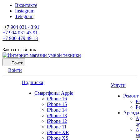
Вконтакте
Instagram
Telegram
+7 904 031 43 91
+7 904 031 43 91
+7 900 479 49 13
Заказать звонок
Поиск
Войти
Подписка
Услуги
Смартфоны Apple
Ремонт
iPhone 16
Р
iPhone 15
Р
iPhone 14
Аренда
iPhone 13
А
iPhone 12
а
iPhone 11
А
iPhone XR
э
iPhone XS