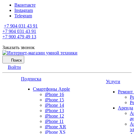
Вконтакте
Instagram
Telegram
+7 904 031 43 91
+7 904 031 43 91
+7 900 479 49 13
Заказать звонок
Поиск
Войти
Подписка
Услуги
Смартфоны Apple
Ремонт
iPhone 16
Р
iPhone 15
Р
iPhone 14
Аренда
iPhone 13
А
iPhone 12
а
iPhone 11
А
iPhone XR
э
iPhone XS