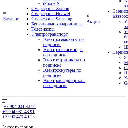
А
iPhone X
э
Смартфоны Xiaomi
Сервис
Смартфоны Huawei
Ezzzbo
Каталог
Смартфоны Samsung
Акции
У
Бензиновые квадроциклы
э
Телевизоры
У
Электротранспорт
б
Электросамокаты по
м
подписке
Ш
Электровелосипеды
Сервис
по подписке
S
Электротрициклы по
M
подписке
С
Электроскутеры по
H
подписке
X
Электроквадроциклы
G
по подписке
+7 904 031 43 91
+7 904 031 43 91
+7 900 479 49 13
Заказать звонок