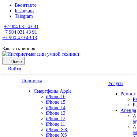
Вконтакте
Instagram
Telegram
+7 904 031 43 91
+7 904 031 43 91
+7 900 479 49 13
Заказать звонок
Поиск
Войти
Подписка
Услуги
Смартфоны Apple
Ремонт
iPhone 16
Р
iPhone 15
Р
iPhone 14
Аренда
iPhone 13
А
iPhone 12
а
iPhone 11
А
iPhone XR
э
iPhone XS