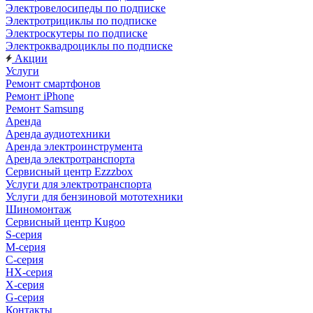
Электровелосипеды по подписке
Электротрициклы по подписке
Электроскутеры по подписке
Электроквадроциклы по подписке
Акции
Услуги
Ремонт смартфонов
Ремонт iPhone
Ремонт Samsung
Аренда
Аренда аудиотехники
Аренда электроинструмента
Аренда электротранспорта
Сервисный центр Ezzzbox
Услуги для электротранспорта
Услуги для бензиновой мототехники
Шиномонтаж
Сервисный центр Kugoo
S-cерия
M-серия
С-серия
HX-серия
X-серия
G-серия
Контакты