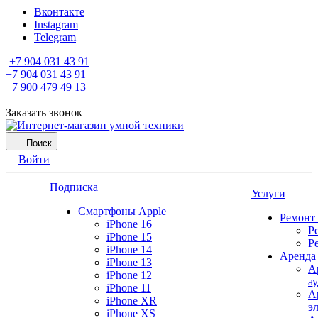
Вконтакте
Instagram
Telegram
+7 904 031 43 91
+7 904 031 43 91
+7 900 479 49 13
Заказать звонок
Поиск
Войти
Подписка
Услуги
Смартфоны Apple
Ремонт
iPhone 16
Р
iPhone 15
Р
iPhone 14
Аренда
iPhone 13
А
iPhone 12
а
iPhone 11
А
iPhone XR
э
iPhone XS