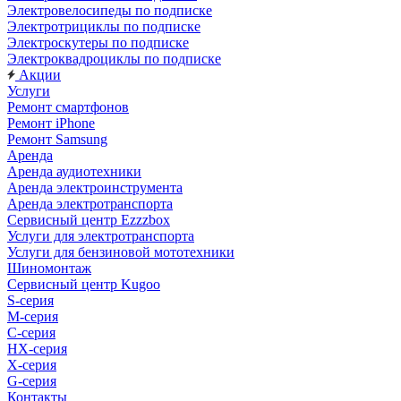
Электровелосипеды по подписке
Электротрициклы по подписке
Электроскутеры по подписке
Электроквадроциклы по подписке
Акции
Услуги
Ремонт смартфонов
Ремонт iPhone
Ремонт Samsung
Аренда
Аренда аудиотехники
Аренда электроинструмента
Аренда электротранспорта
Сервисный центр Ezzzbox
Услуги для электротранспорта
Услуги для бензиновой мототехники
Шиномонтаж
Сервисный центр Kugoo
S-cерия
M-серия
С-серия
HX-серия
X-серия
G-серия
Контакты