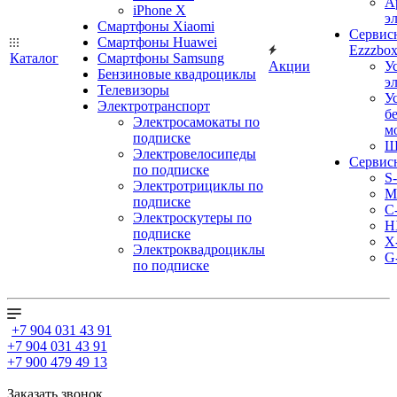
А
iPhone X
э
Смартфоны Xiaomi
Сервис
Смартфоны Huawei
Ezzzbo
Каталог
Смартфоны Samsung
Акции
У
Бензиновые квадроциклы
э
Телевизоры
У
Электротранспорт
б
Электросамокаты по
м
подписке
Ш
Электровелосипеды
Сервис
по подписке
S
Электротрициклы по
M
подписке
С
Электроскутеры по
H
подписке
X
Электроквадроциклы
G
по подписке
+7 904 031 43 91
+7 904 031 43 91
+7 900 479 49 13
Заказать звонок