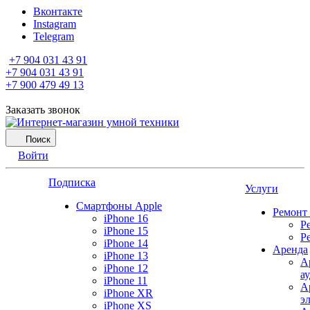
Вконтакте
Instagram
Telegram
+7 904 031 43 91
+7 904 031 43 91
+7 900 479 49 13
Заказать звонок
Поиск
Войти
Подписка
Услуги
Смартфоны Apple
Ремонт
iPhone 16
Р
iPhone 15
Р
iPhone 14
Аренда
iPhone 13
А
iPhone 12
а
iPhone 11
А
iPhone XR
э
iPhone XS