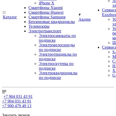
А
iPhone X
э
Смартфоны Xiaomi
Сервис
Смартфоны Huawei
Ezzzbo
Каталог
Смартфоны Samsung
Акции
У
Бензиновые квадроциклы
э
Телевизоры
У
Электротранспорт
б
Электросамокаты по
м
подписке
Ш
Электровелосипеды
Сервис
по подписке
S
Электротрициклы по
M
подписке
С
Электроскутеры по
H
подписке
X
Электроквадроциклы
G
по подписке
+7 904 031 43 91
+7 904 031 43 91
+7 900 479 49 13
Заказать звонок