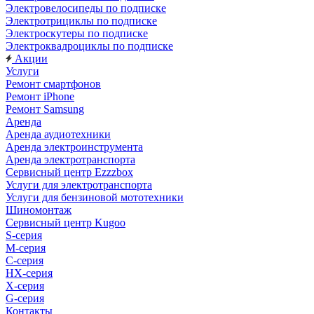
Электровелосипеды по подписке
Электротрициклы по подписке
Электроскутеры по подписке
Электроквадроциклы по подписке
Акции
Услуги
Ремонт смартфонов
Ремонт iPhone
Ремонт Samsung
Аренда
Аренда аудиотехники
Аренда электроинструмента
Аренда электротранспорта
Сервисный центр Ezzzbox
Услуги для электротранспорта
Услуги для бензиновой мототехники
Шиномонтаж
Сервисный центр Kugoo
S-cерия
M-серия
С-серия
HX-серия
X-серия
G-серия
Контакты