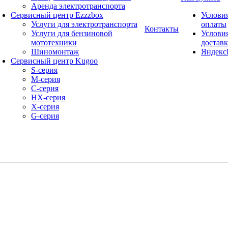
Аренда электротранспорта
Сервисный центр Ezzzbox
Услови
Услуги для электротранспорта
оплаты
Контакты
Услуги для бензиновой
Услови
мототехники
достав
Шиномонтаж
Яндекс
Сервисный центр Kugoo
S-cерия
M-серия
С-серия
HX-серия
X-серия
G-серия