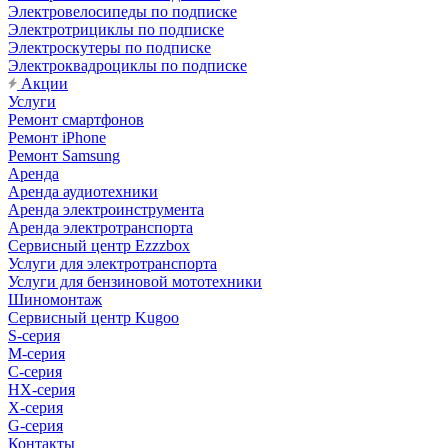
Электровелосипеды по подписке
Электротрициклы по подписке
Электроскутеры по подписке
Электроквадроциклы по подписке
Акции
Услуги
Ремонт смартфонов
Ремонт iPhone
Ремонт Samsung
Аренда
Аренда аудиотехники
Аренда электроинструмента
Аренда электротранспорта
Сервисный центр Ezzzbox
Услуги для электротранспорта
Услуги для бензиновой мототехники
Шиномонтаж
Сервисный центр Kugoo
S-cерия
M-серия
С-серия
HX-серия
X-серия
G-серия
Контакты