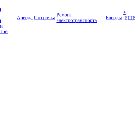
я
+
Ремонт
Аренда
Рассрочка
Бренды
ЕЩЕ
я
электротранспорта
ки
Пэй