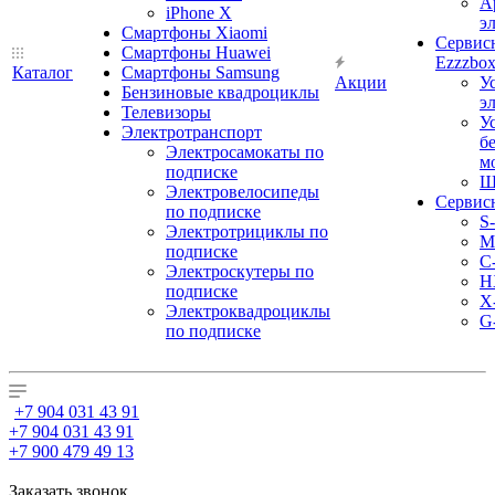
А
iPhone X
э
Смартфоны Xiaomi
Сервис
Смартфоны Huawei
Ezzzbo
Каталог
Смартфоны Samsung
Акции
У
Бензиновые квадроциклы
э
Телевизоры
У
Электротранспорт
б
Электросамокаты по
м
подписке
Ш
Электровелосипеды
Сервис
по подписке
S
Электротрициклы по
M
подписке
С
Электроскутеры по
H
подписке
X
Электроквадроциклы
G
по подписке
+7 904 031 43 91
+7 904 031 43 91
+7 900 479 49 13
Заказать звонок