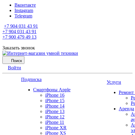
Вконтакте
Instagram
Telegram
+7 904 031 43 91
+7 904 031 43 91
+7 900 479 49 13
Заказать звонок
Поиск
Войти
Подписка
Услуги
Смартфоны Apple
Ремонт
iPhone 16
Р
iPhone 15
Р
iPhone 14
Аренда
iPhone 13
А
iPhone 12
а
iPhone 11
А
iPhone XR
э
iPhone XS