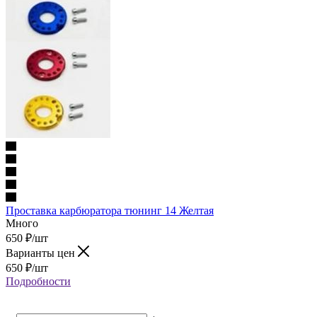
Проставка карбюратора тюнинг 14 Желтая
Много
650
₽
/шт
Варианты цен
650
₽
/шт
Подробности