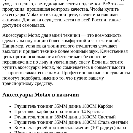
ухода за цепью, светодиодные ленты подсветки. Всё это —
продукция, прошедшая контроль качества. Чтобы купить
аксессуары Motax по выгодной цене, следите за нашими
акциями. Доставка осуществляется по всей России, также
доступен самовывоз.
Аксессуары Motax для вашей техники — это возможность
сделать эксплуатацию более комфортной и эффективной.
Например, установка тюнингового глушителя улучшает
выхлоп и придаёт технике более мощный звук. Качественная
цепь противоскольжения обеспечивает безопасное
передвижение по льду и укатанному снегу. Если вы хотите
купить аксессуары Motax, но сомневаетесь в совместимости
— просто свяжитесь с нами. Профессиональные консультанты
помогут подобрать именно то, что нужно вашему
транспортному средству.
Аксессуары Motax в наличии
Глушитель тюнинг 35MM длина 180CM Карбон
Проставка карбюратора тюнинг 14 Красная
Глушитель тюнинг 35MM длина 180CM Светлый
Глушитель тюнинг 35MM длина 180CM Сталь-светлый
Комплект цепей противоскольжения (10" радиус) пара
Щетка для ухода за цепью