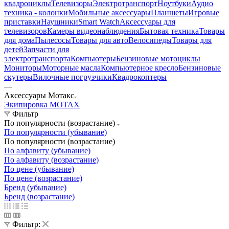
квадроциклы
Телевизоры
Электротранспорт
Ноутбуки
Аудио
техника - колонки
Мобильные аксессуары
Планшеты
Игровые
приставки
Наушники
Smart Watch
Аксессуары для
телевизоров
Камеры видеонаблюдения
Бытовая техника
Товары
для дома
Пылесосы
Товары для авто
Велосипеды
Товары для
детей
Запчасти для
электротранспорта
Компьютеры
Бензиновые мотоциклы
Мониторы
Моторные масла
Компьютерное кресло
Бензиновые
скутеры
Вилочные погрузчики
Квадрокоптеры
—
Аксессуары Мотакс
Экипировка MOTAX
Фильтр
По популярности (возрастание)
По популярности (убывание)
По популярности (возрастание)
По алфавиту (убывание)
По алфавиту (возрастание)
По цене (убывание)
По цене (возрастание)
Бренд (убывание)
Бренд (возрастание)
Фильтр: