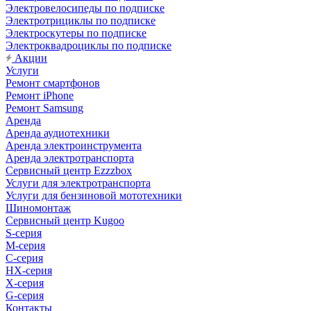
Электровелосипеды по подписке
Электротрициклы по подписке
Электроскутеры по подписке
Электроквадроциклы по подписке
Акции
Услуги
Ремонт смартфонов
Ремонт iPhone
Ремонт Samsung
Аренда
Аренда аудиотехники
Аренда электроинструмента
Аренда электротранспорта
Сервисный центр Ezzzbox
Услуги для электротранспорта
Услуги для бензиновой мототехники
Шиномонтаж
Сервисный центр Kugoo
S-cерия
M-серия
С-серия
HX-серия
X-серия
G-серия
Контакты