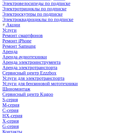
Электровелосипеды по подписке
Электротрициклы по подписке
Электроскутеры по подписке
Электроквадроциклы по подписке
Акции
Услуги
Ремонт смартфонов
Ремонт iPhone
Ремонт Samsung
Аренда
Аренда аудиотехники
Аренда электроинструмента
Аренда электротранспорта
Сервисный центр Ezzzbox
Услуги для электротранспорта
Услуги для бензиновой мототехники
Шиномонтаж
Сервисный центр Kugoo
S-cерия
M-серия
С-серия
HX-серия
X-серия
G-серия
Контакты