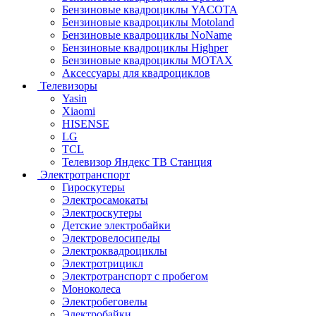
Бензиновые квадроциклы YACOTA
Бензиновые квадроциклы Motoland
Бензиновые квадроциклы NoName
Бензиновые квадроциклы Highper
Бензиновые квадроциклы MOTAX
Аксессуары для квадроциклов
Телевизоры
Yasin
Xiaomi
HISENSE
LG
TCL
Телевизор Яндекс ТВ Станция
Электротранспорт
Гироскутеры
Электросамокаты
Электроскутеры
Детские электробайки
Электровелосипеды
Электроквадроциклы
Электротрицикл
Электротранспорт с пробегом
Моноколеса
Электробеговелы
Электробайки