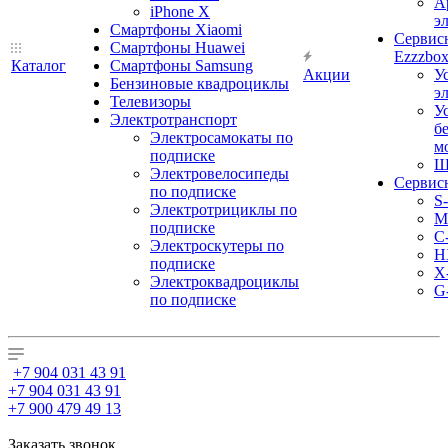
А
iPhone X
э
Смартфоны Xiaomi
Сервис
Смартфоны Huawei
Ezzzbo
Каталог
Смартфоны Samsung
Акции
У
Бензиновые квадроциклы
э
Телевизоры
У
Электротранспорт
б
Электросамокаты по
м
подписке
Ш
Электровелосипеды
Сервис
по подписке
S
Электротрициклы по
M
подписке
С
Электроскутеры по
H
подписке
X
Электроквадроциклы
G
по подписке
+7 904 031 43 91
+7 904 031 43 91
+7 900 479 49 13
Заказать звонок