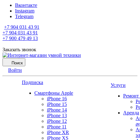
Вконтакте
Instagram
Telegram
+7 904 031 43 91
+7 904 031 43 91
+7 900 479 49 13
Заказать звонок
Поиск
Войти
Подписка
Услуги
Смартфоны Apple
Ремонт
iPhone 16
Р
iPhone 15
Р
iPhone 14
Аренда
iPhone 13
А
iPhone 12
а
iPhone 11
А
iPhone XR
э
iPhone XS