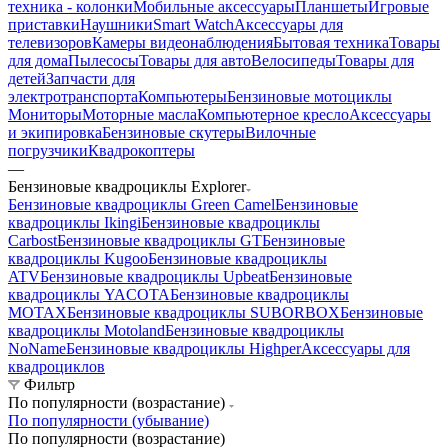
техника - колонки
Мобильные аксессуары
Планшеты
Игровые
приставки
Наушники
Smart Watch
Аксессуары для
телевизоров
Камеры видеонаблюдения
Бытовая техника
Товары
для дома
Пылесосы
Товары для авто
Велосипеды
Товары для
детей
Запчасти для
электротранспорта
Компьютеры
Бензиновые мотоциклы
Мониторы
Моторные масла
Компьютерное кресло
Аксессуары
и экипировка
Бензиновые скутеры
Вилочные
погрузчики
Квадрокоптеры
—
Бензиновые квадроциклы Explorer
Бензиновые квадроциклы Green Camel
Бензиновые
квадроциклы Ikingi
Бензиновые квадроциклы
Carbost
Бензиновые квадроциклы GT
Бензиновые
квадроциклы Kugoo
Бензиновые квадроциклы
ATV
Бензиновые квадроциклы Upbeat
Бензиновые
квадроциклы YACOTA
Бензиновые квадроциклы
MOTAX
Бензиновые квадроциклы SUBORBOX
Бензиновые
квадроциклы Motoland
Бензиновые квадроциклы
NoName
Бензиновые квадроциклы Highper
Аксессуары для
квадроциклов
Фильтр
По популярности (возрастание)
По популярности (убывание)
По популярности (возрастание)