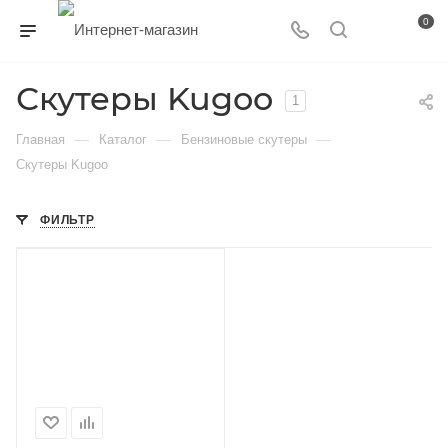
0
Скутеры Kugoo
1
—
—
—
Главная
Каталог
Бензиновые скутеры
Скутеры Kugoo
ФИЛЬТР