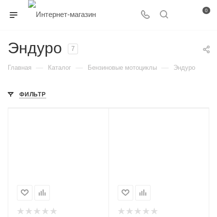
0
Эндуро
7
—
—
—
Главная
Каталог
Бензиновые мотоциклы
Эндуро
ФИЛЬТР