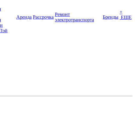
я
+
Ремонт
Аренда
Рассрочка
Бренды
ЕЩЕ
я
электротранспорта
ки
Пэй