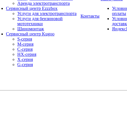
Аренда электротранспорта
Сервисный центр Ezzzbox
Услови
Услуги для электротранспорта
оплаты
Контакты
Услуги для бензиновой
Услови
мототехники
достав
Шиномонтаж
Яндекс
Сервисный центр Kugoo
S-cерия
M-серия
С-серия
HX-серия
X-серия
G-серия