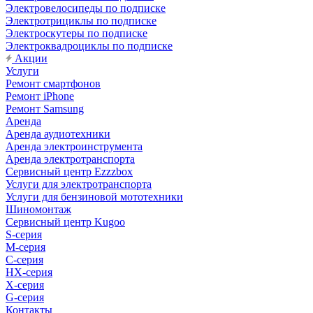
Электровелосипеды по подписке
Электротрициклы по подписке
Электроскутеры по подписке
Электроквадроциклы по подписке
Акции
Услуги
Ремонт смартфонов
Ремонт iPhone
Ремонт Samsung
Аренда
Аренда аудиотехники
Аренда электроинструмента
Аренда электротранспорта
Сервисный центр Ezzzbox
Услуги для электротранспорта
Услуги для бензиновой мототехники
Шиномонтаж
Сервисный центр Kugoo
S-cерия
M-серия
С-серия
HX-серия
X-серия
G-серия
Контакты