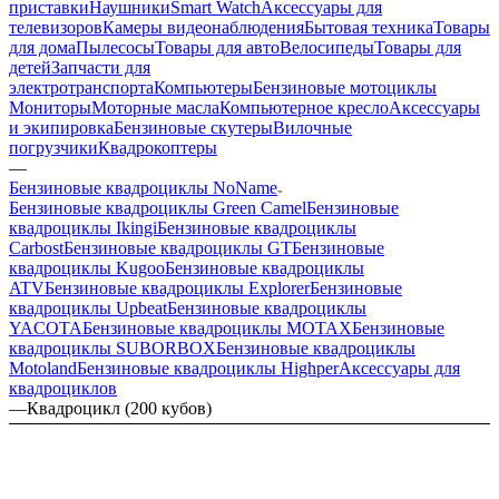
приставки
Наушники
Smart Watch
Аксессуары для
телевизоров
Камеры видеонаблюдения
Бытовая техника
Товары
для дома
Пылесосы
Товары для авто
Велосипеды
Товары для
детей
Запчасти для
электротранспорта
Компьютеры
Бензиновые мотоциклы
Мониторы
Моторные масла
Компьютерное кресло
Аксессуары
и экипировка
Бензиновые скутеры
Вилочные
погрузчики
Квадрокоптеры
—
Бензиновые квадроциклы NoName
Бензиновые квадроциклы Green Camel
Бензиновые
квадроциклы Ikingi
Бензиновые квадроциклы
Carbost
Бензиновые квадроциклы GT
Бензиновые
квадроциклы Kugoo
Бензиновые квадроциклы
ATV
Бензиновые квадроциклы Explorer
Бензиновые
квадроциклы Upbeat
Бензиновые квадроциклы
YACOTA
Бензиновые квадроциклы MOTAX
Бензиновые
квадроциклы SUBORBOX
Бензиновые квадроциклы
Motoland
Бензиновые квадроциклы Highper
Аксессуары для
квадроциклов
—
Квадроцикл (200 кубов)