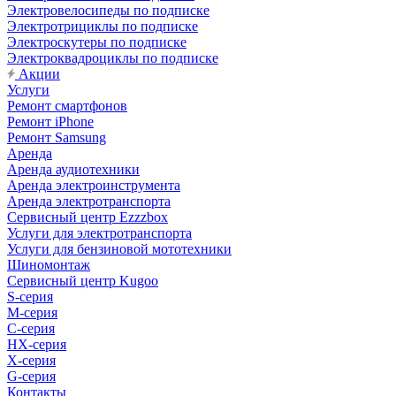
Электровелосипеды по подписке
Электротрициклы по подписке
Электроскутеры по подписке
Электроквадроциклы по подписке
Акции
Услуги
Ремонт смартфонов
Ремонт iPhone
Ремонт Samsung
Аренда
Аренда аудиотехники
Аренда электроинструмента
Аренда электротранспорта
Сервисный центр Ezzzbox
Услуги для электротранспорта
Услуги для бензиновой мототехники
Шиномонтаж
Сервисный центр Kugoo
S-cерия
M-серия
С-серия
HX-серия
X-серия
G-серия
Контакты