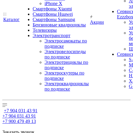
А
iPhone X
э
Смартфоны Xiaomi
Сервис
Смартфоны Huawei
Ezzzbo
Каталог
Смартфоны Samsung
Акции
У
Бензиновые квадроциклы
э
Телевизоры
У
Электротранспорт
б
Электросамокаты по
м
подписке
Ш
Электровелосипеды
Сервис
по подписке
S
Электротрициклы по
M
подписке
С
Электроскутеры по
H
подписке
X
Электроквадроциклы
G
по подписке
+7 904 031 43 91
+7 904 031 43 91
+7 900 479 49 13
Заказать звонок