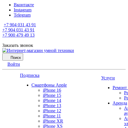
Вконтакте
Instagram
Telegram
+7 904 031 43 91
+7 904 031 43 91
+7 900 479 49 13
Заказать звонок
Поиск
Войти
Подписка
Услуги
Смартфоны Apple
Ремонт
iPhone 16
Р
iPhone 15
Р
iPhone 14
Аренда
iPhone 13
А
iPhone 12
а
iPhone 11
А
iPhone XR
э
iPhone XS