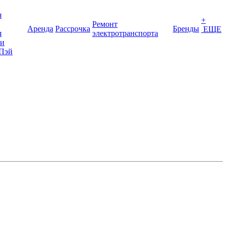
я
+
Ремонт
Аренда
Рассрочка
Бренды
ЕЩЕ
я
электротранспорта
ки
Пэй