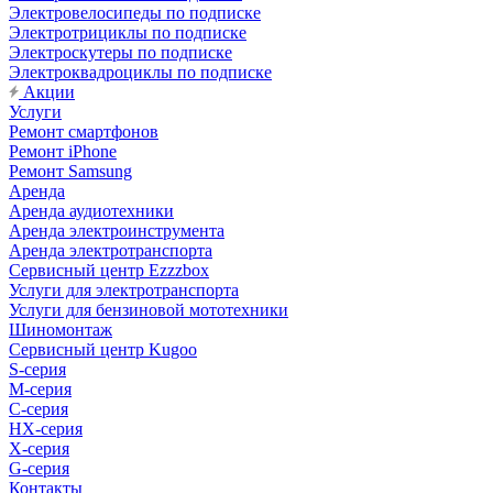
Электровелосипеды по подписке
Электротрициклы по подписке
Электроскутеры по подписке
Электроквадроциклы по подписке
Акции
Услуги
Ремонт смартфонов
Ремонт iPhone
Ремонт Samsung
Аренда
Аренда аудиотехники
Аренда электроинструмента
Аренда электротранспорта
Сервисный центр Ezzzbox
Услуги для электротранспорта
Услуги для бензиновой мототехники
Шиномонтаж
Сервисный центр Kugoo
S-cерия
M-серия
С-серия
HX-серия
X-серия
G-серия
Контакты