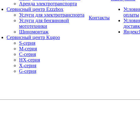
Аренда электротранспорта
Сервисный центр Ezzzbox
Услови
Услуги для электротранспорта
оплаты
Контакты
Услуги для бензиновой
Услови
мототехники
достав
Шиномонтаж
Яндекс
Сервисный центр Kugoo
S-cерия
M-серия
С-серия
HX-серия
X-серия
G-серия