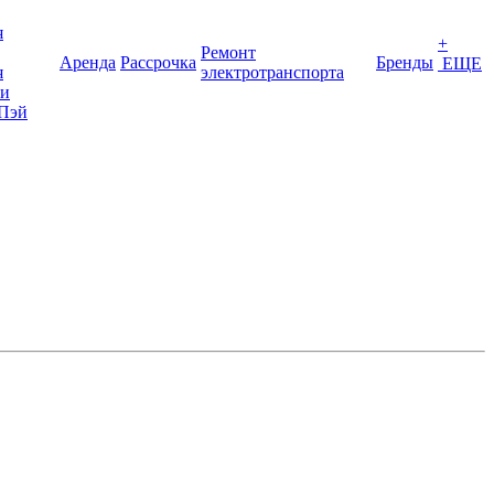
я
+
Ремонт
Аренда
Рассрочка
Бренды
ЕЩЕ
я
электротранспорта
ки
Пэй