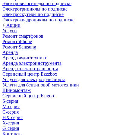
Электровелосипеды по подписке
Электротрициклы по подписке
Электроскутеры по подписке
Электроквадроциклы по подписке
Акции
Услуги
Ремонт смартфонов
Ремонт iPhone
Ремонт Samsung
Аренда
Аренда аудиотехники
Аренда электроинструмента
Аренда электротранспорта
Сервисный центр Ezzzbox
Услуги для электротранспорта
Услуги для бензиновой мототехники
Шиномонтаж
Сервисный центр Kugoo
S-cерия
M-серия
С-серия
HX-серия
X-серия
G-серия
Контакты