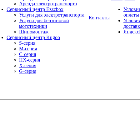
Аренда электротранспорта
Сервисный центр Ezzzbox
Услови
Услуги для электротранспорта
оплаты
Контакты
Услуги для бензиновой
Услови
мототехники
достав
Шиномонтаж
Яндекс
Сервисный центр Kugoo
S-cерия
M-серия
С-серия
HX-серия
X-серия
G-серия