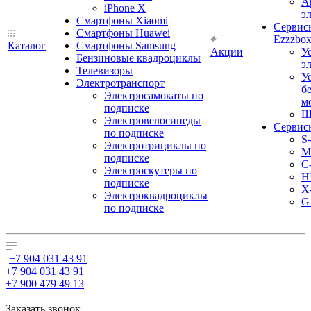
А
iPhone X
э
Смартфоны Xiaomi
Сервис
Смартфоны Huawei
Ezzzbo
Каталог
Смартфоны Samsung
Акции
У
Бензиновые квадроциклы
э
Телевизоры
У
Электротранспорт
б
Электросамокаты по
м
подписке
Ш
Электровелосипеды
Сервис
по подписке
S
Электротрициклы по
M
подписке
С
Электроскутеры по
H
подписке
X
Электроквадроциклы
G
по подписке
+7 904 031 43 91
+7 904 031 43 91
+7 900 479 49 13
Заказать звонок