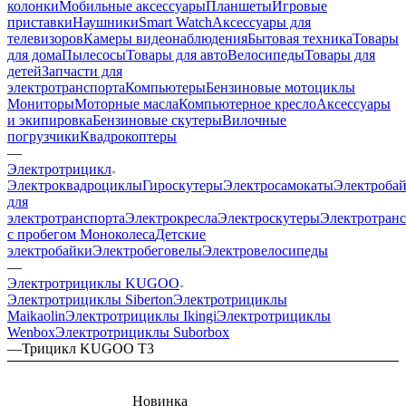
колонки
Мобильные аксессуары
Планшеты
Игровые
приставки
Наушники
Smart Watch
Аксессуары для
телевизоров
Камеры видеонаблюдения
Бытовая техника
Товары
для дома
Пылесосы
Товары для авто
Велосипеды
Товары для
детей
Запчасти для
электротранспорта
Компьютеры
Бензиновые мотоциклы
Мониторы
Моторные масла
Компьютерное кресло
Аксессуары
и экипировка
Бензиновые скутеры
Вилочные
погрузчики
Квадрокоптеры
—
Электротрицикл
Электроквадроциклы
Гироскутеры
Электросамокаты
Электроба
для
электротранспорта
Электрокресла
Электроскутеры
Электротран
с пробегом
Моноколеса
Детские
электробайки
Электробеговелы
Электровелосипеды
—
Электротрициклы KUGOO
Электротрициклы Siberton
Электротрициклы
Maikaolin
Электротрициклы Ikingi
Электротрициклы
Wenbox
Электротрициклы Suborbox
—
Трицикл KUGOO T3
Новинка