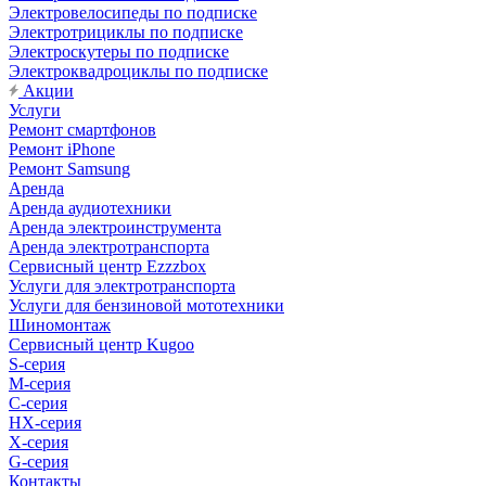
Электровелосипеды по подписке
Электротрициклы по подписке
Электроскутеры по подписке
Электроквадроциклы по подписке
Акции
Услуги
Ремонт смартфонов
Ремонт iPhone
Ремонт Samsung
Аренда
Аренда аудиотехники
Аренда электроинструмента
Аренда электротранспорта
Сервисный центр Ezzzbox
Услуги для электротранспорта
Услуги для бензиновой мототехники
Шиномонтаж
Сервисный центр Kugoo
S-cерия
M-серия
С-серия
HX-серия
X-серия
G-серия
Контакты