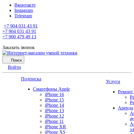
Вконтакте
Instagram
Telegram
+7 904 031 43 91
+7 904 031 43 91
+7 900 479 49 13
Заказать звонок
Поиск
Войти
Подписка
Услуги
Смартфоны Apple
Ремонт
iPhone 16
Р
iPhone 15
Р
iPhone 14
Аренда
iPhone 13
А
iPhone 12
а
iPhone 11
А
iPhone XR
э
iPhone XS