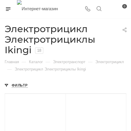
0
Электротрицикл
Электротрициклы
Ikingi
18
—
—
—
Главная
Каталог
Электротранспорт
Электротрицикл
—
Электротрицикл Электротрициклы Ikingi
ФИЛЬТР