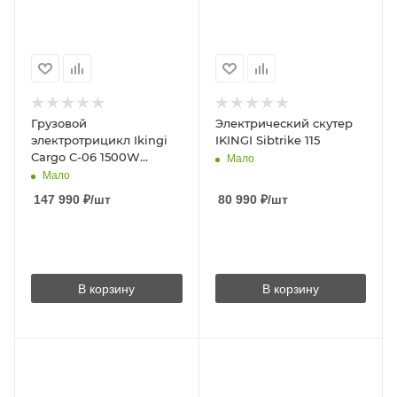
Грузовой
Электрический скутер
электротрицикл Ikingi
IKINGI Sibtrike 115
Cargo C-06 1500W
Мало
60V/45Ah
Мало
147 990
₽
/шт
80 990
₽
/шт
В корзину
В корзину