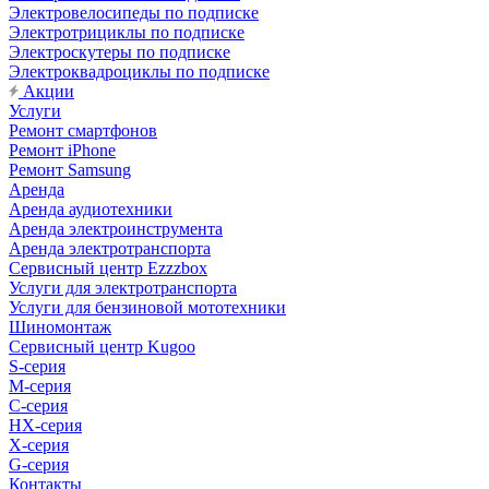
Электровелосипеды по подписке
Электротрициклы по подписке
Электроскутеры по подписке
Электроквадроциклы по подписке
Акции
Услуги
Ремонт смартфонов
Ремонт iPhone
Ремонт Samsung
Аренда
Аренда аудиотехники
Аренда электроинструмента
Аренда электротранспорта
Сервисный центр Ezzzbox
Услуги для электротранспорта
Услуги для бензиновой мототехники
Шиномонтаж
Сервисный центр Kugoo
S-cерия
M-серия
С-серия
HX-серия
X-серия
G-серия
Контакты