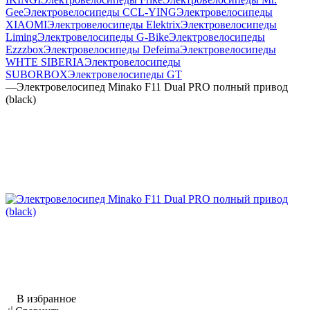
Gee
Электровелосипеды CCL-YING
Электровелосипеды
XIAOMI
Электровелосипеды Elektrix
Электровелосипеды
Liming
Электровелосипеды G-Bike
Электровелосипеды
Ezzzbox
Электровелосипеды Defeima
Электровелосипеды
WHTE SIBERIA
Электровелосипеды
SUBORBOX
Электровелосипеды GT
—
Электровелосипед Minako F11 Dual PRO полный привод
(black)
В избранное