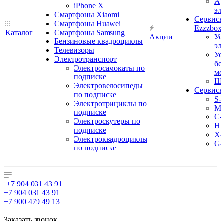
А
iPhone X
э
Смартфоны Xiaomi
Сервис
Смартфоны Huawei
Ezzzbo
Каталог
Смартфоны Samsung
Акции
У
Бензиновые квадроциклы
э
Телевизоры
У
Электротранспорт
б
Электросамокаты по
м
подписке
Ш
Электровелосипеды
Сервис
по подписке
S
Электротрициклы по
M
подписке
С
Электроскутеры по
H
подписке
X
Электроквадроциклы
G
по подписке
+7 904 031 43 91
+7 904 031 43 91
+7 900 479 49 13
Заказать звонок