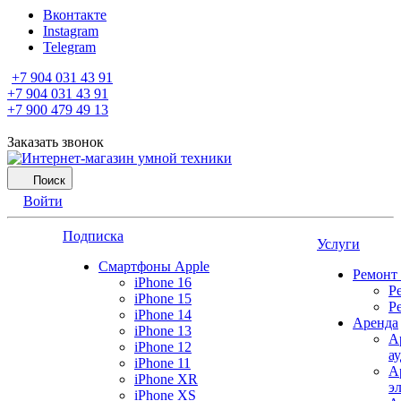
Вконтакте
Instagram
Telegram
+7 904 031 43 91
+7 904 031 43 91
+7 900 479 49 13
Заказать звонок
Поиск
Войти
Подписка
Услуги
Смартфоны Apple
Ремонт
iPhone 16
Р
iPhone 15
Р
iPhone 14
Аренда
iPhone 13
А
iPhone 12
а
iPhone 11
А
iPhone XR
э
iPhone XS