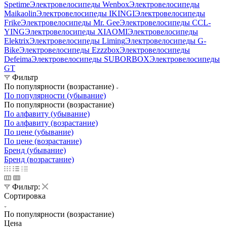
Spetime
Электровелосипеды Wenbox
Электровелосипеды
Maikaolin
Электровелосипеды IKINGI
Электровелосипеды
Frike
Электровелосипеды Mr. Gee
Электровелосипеды CCL-
YING
Электровелосипеды XIAOMI
Электровелосипеды
Elektrix
Электровелосипеды Liming
Электровелосипеды G-
Bike
Электровелосипеды Ezzzbox
Электровелосипеды
Defeima
Электровелосипеды SUBORBOX
Электровелосипеды
GT
Фильтр
По популярности (возрастание)
По популярности (убывание)
По популярности (возрастание)
По алфавиту (убывание)
По алфавиту (возрастание)
По цене (убывание)
По цене (возрастание)
Бренд (убывание)
Бренд (возрастание)
Фильтр:
Сортировка
По популярности (возрастание)
Цена