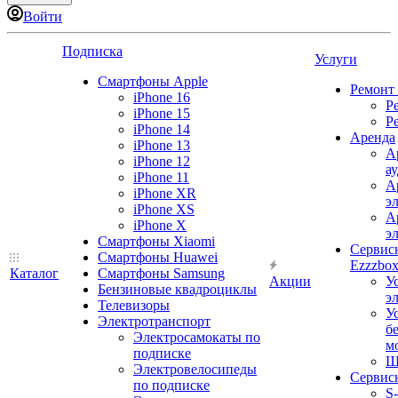
Войти
Подписка
Услуги
Смартфоны Apple
Ремонт
iPhone 16
Р
iPhone 15
Р
iPhone 14
Аренда
iPhone 13
А
iPhone 12
а
iPhone 11
А
iPhone XR
э
iPhone XS
А
iPhone X
э
Смартфоны Xiaomi
Сервис
Смартфоны Huawei
Ezzzbo
Каталог
Смартфоны Samsung
Акции
У
Бензиновые квадроциклы
э
Телевизоры
У
Электротранспорт
б
Электросамокаты по
м
подписке
Ш
Электровелосипеды
Сервис
по подписке
S