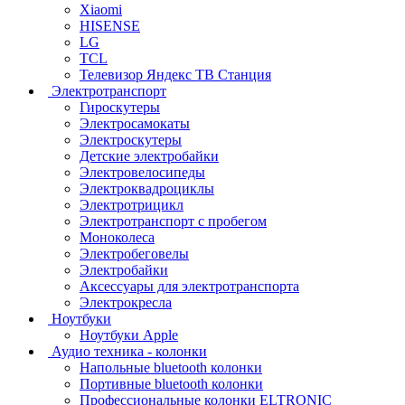
Xiaomi
HISENSE
LG
TCL
Телевизор Яндекс ТВ Станция
Электротранспорт
Гироскутеры
Электросамокаты
Электроскутеры
Детские электробайки
Электровелосипеды
Электроквадроциклы
Электротрицикл
Электротранспорт с пробегом
Моноколеса
Электробеговелы
Электробайки
Аксессуары для электротранспорта
Электрокресла
Ноутбуки
Ноутбуки Apple
Аудио техника - колонки
Напольные bluetooth колонки
Портивные bluetooth колонки
Профессиональные колонки ELTRONIC