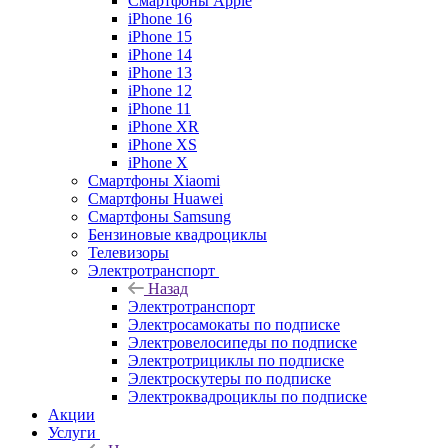
Смартфоны Apple
iPhone 16
iPhone 15
iPhone 14
iPhone 13
iPhone 12
iPhone 11
iPhone XR
iPhone XS
iPhone X
Смартфоны Xiaomi
Смартфоны Huawei
Смартфоны Samsung
Бензиновые квадроциклы
Телевизоры
Электротранспорт
Назад
Электротранспорт
Электросамокаты по подписке
Электровелосипеды по подписке
Электротрициклы по подписке
Электроскутеры по подписке
Электроквадроциклы по подписке
Акции
Услуги