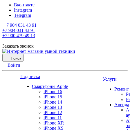
Вконтакте
Instagram
Telegram
+7 904 031 43 91
+7 904 031 43 91
+7 900 479 49 13
Заказать звонок
Поиск
Войти
Подписка
Услуги
Смартфоны Apple
Ремонт
iPhone 16
Р
iPhone 15
Р
iPhone 14
Аренда
iPhone 13
А
iPhone 12
а
iPhone 11
А
iPhone XR
э
iPhone XS