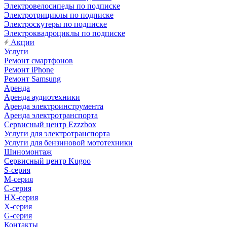
Электровелосипеды по подписке
Электротрициклы по подписке
Электроскутеры по подписке
Электроквадроциклы по подписке
Акции
Услуги
Ремонт смартфонов
Ремонт iPhone
Ремонт Samsung
Аренда
Аренда аудиотехники
Аренда электроинструмента
Аренда электротранспорта
Сервисный центр Ezzzbox
Услуги для электротранспорта
Услуги для бензиновой мототехники
Шиномонтаж
Сервисный центр Kugoo
S-cерия
M-серия
С-серия
HX-серия
X-серия
G-серия
Контакты