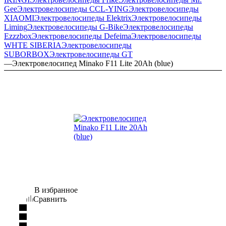
Gee
Электровелосипеды CCL-YING
Электровелосипеды
XIAOMI
Электровелосипеды Elektrix
Электровелосипеды
Liming
Электровелосипеды G-Bike
Электровелосипеды
Ezzzbox
Электровелосипеды Defeima
Электровелосипеды
WHTE SIBERIA
Электровелосипеды
SUBORBOX
Электровелосипеды GT
—
Электровелосипед Minako F11 Lite 20Ah (blue)
В избранное
Сравнить