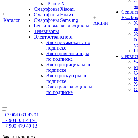
А
iPhone X
э
Смартфоны Xiaomi
Сервис
Смартфоны Huawei
Ezzzbo
Каталог
Смартфоны Samsung
Акции
У
Бензиновые квадроциклы
э
Телевизоры
У
Электротранспорт
б
Электросамокаты по
м
подписке
Ш
Электровелосипеды
Сервис
по подписке
S
Электротрициклы по
M
подписке
С
Электроскутеры по
H
подписке
X
Электроквадроциклы
G
по подписке
+7 904 031 43 91
+7 904 031 43 91
+7 900 479 49 13
Заказать звонок