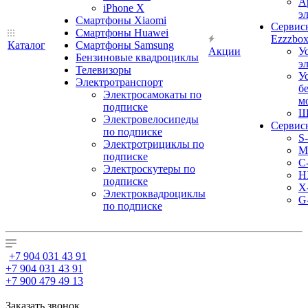
А
iPhone X
э
Смартфоны Xiaomi
Сервис
Смартфоны Huawei
Ezzzbo
Каталог
Смартфоны Samsung
Акции
У
Бензиновые квадроциклы
э
Телевизоры
У
Электротранспорт
б
Электросамокаты по
м
подписке
Ш
Электровелосипеды
Сервис
по подписке
S
Электротрициклы по
M
подписке
С
Электроскутеры по
H
подписке
X
Электроквадроциклы
G
по подписке
+7 904 031 43 91
+7 904 031 43 91
+7 900 479 49 13
Заказать звонок