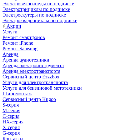
Электровелосипеды по подписке
Электротрициклы по подписке
Электроскутеры по подписке
Электроквадроциклы по подписке
Акции
Услуги
Ремонт смартфонов
Ремонт iPhone
Ремонт Samsung
Аренда
Аренда аудиотехники
Аренда электроинструмента
Аренда электротранспорта
Сервисный центр Ezzzbox
Услуги для электротранспорта
Услуги для бензиновой мототехники
Шиномонтаж
Сервисный центр Kugoo
S-cерия
M-серия
С-серия
HX-серия
X-серия
G-серия
Контакты