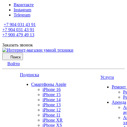
Вконтакте
Instagram
Telegram
+7 904 031 43 91
+7 904 031 43 91
+7 900 479 49 13
Заказать звонок
Поиск
Войти
Подписка
Услуги
Смартфоны Apple
Ремонт
iPhone 16
Р
iPhone 15
Р
iPhone 14
Аренда
iPhone 13
А
iPhone 12
а
iPhone 11
А
iPhone XR
э
iPhone XS