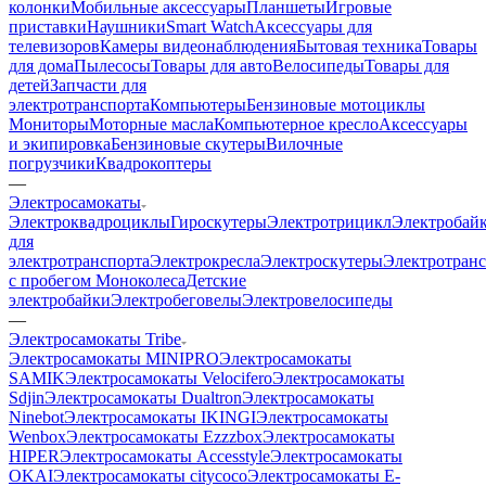
колонки
Мобильные аксессуары
Планшеты
Игровые
приставки
Наушники
Smart Watch
Аксессуары для
телевизоров
Камеры видеонаблюдения
Бытовая техника
Товары
для дома
Пылесосы
Товары для авто
Велосипеды
Товары для
детей
Запчасти для
электротранспорта
Компьютеры
Бензиновые мотоциклы
Мониторы
Моторные масла
Компьютерное кресло
Аксессуары
и экипировка
Бензиновые скутеры
Вилочные
погрузчики
Квадрокоптеры
—
Электросамокаты
Электроквадроциклы
Гироскутеры
Электротрицикл
Электробай
для
электротранспорта
Электрокресла
Электроскутеры
Электротран
с пробегом
Моноколеса
Детские
электробайки
Электробеговелы
Электровелосипеды
—
Электросамокаты Tribe
Электросамокаты MINIPRO
Электросамокаты
SAMIK
Электросамокаты Velocifero
Электросамокаты
Sdjin
Электросамокаты Dualtron
Электросамокаты
Ninebot
Электросамокаты IKINGI
Электросамокаты
Wenbox
Электросамокаты Ezzzbox
Электросамокаты
HIPER
Электросамокаты Accesstyle
Электросамокаты
OKAI
Электросамокаты сitycоco
Электросамокаты E-