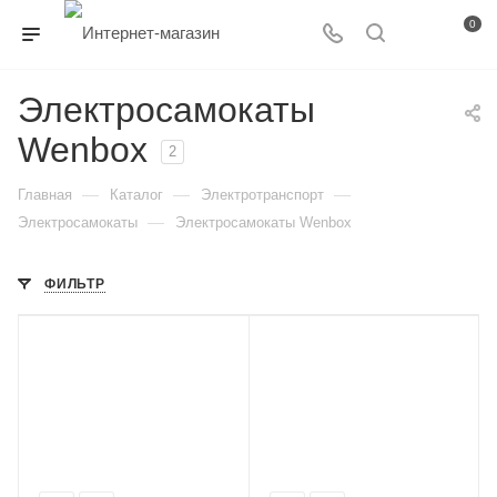
0
Электросамокаты
Wenbox
2
—
—
—
Главная
Каталог
Электротранспорт
—
Электросамокаты
Электросамокаты Wenbox
ФИЛЬТР