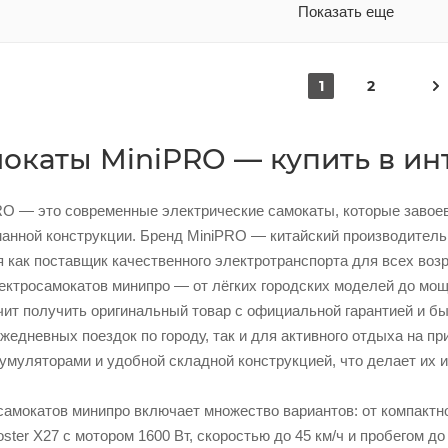
Показать еще
1
2
окаты MiniPRO — купить в ин
O — это современные электрические самокаты, которые завоев
анной конструкции. Бренд MiniPRO — китайский производитель,
 как поставщик качественного электротранспорта для всех воз
ектросамокатов минипро — от лёгких городских моделей до мощ
ит получить оригинальный товар с официальной гарантией и бы
ежедневных поездок по городу, так и для активного отдыха на
кумуляторами и удобной складной конструкцией, что делает их 
мокатов минипро включает множество вариантов: от компактного
oster X27 с мотором 1600 Вт, скоростью до 45 км/ч и пробегом д