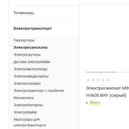
Телевизоры
Электротранспорт
Гироскутеры
Электросамокаты
Электроскутеры
Детские электробайки
Электровелосипеды
Электроквадроциклы
Электротрицикл
Электросамокат MI
Электротранспорт с пробегом
mi605 8Ah (серый)
Моноколеса
Много
Электробеговелы
Электробайки
Аксессуары для
электротранспорта