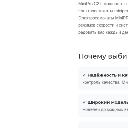
MiniPro C2 с мощностью 
электросамокаты minipr
Электросамокаты MiniPR
режимов скорости и сис
радовать вас каждый де
Почему выби
Надёжность и ка
✔
контроль качества. М
Широкий модель
✔
моделей до мощных ве