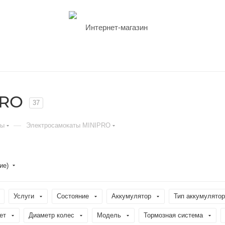
PRO
37
—
ты
Электросамокаты MINIPRO
ние)
Услуги
Состояние
Аккумулятор
Тип аккумулято
ет
Диаметр колес
Модель
Тормозная система