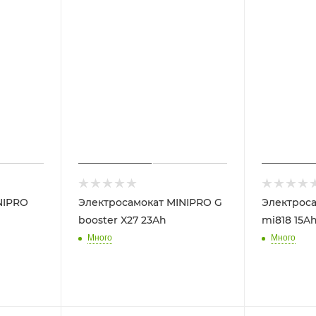
NIPRO
Электросамокат MINIPRO G
Электроса
booster X27 23Ah
mi818 15A
Много
Много