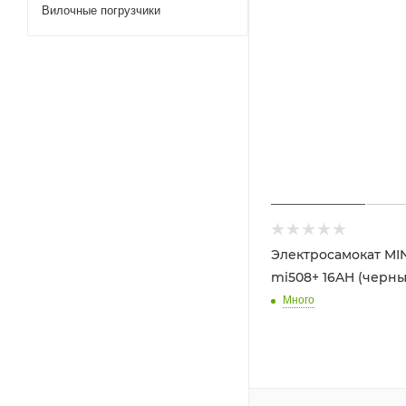
Вилочные погрузчики
Электросамокат MI
mi508+ 16AH (черны
Много