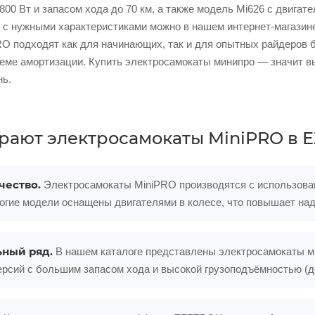
800 Вт и запасом хода до 70 км, а также модель Mi626 с двигат
o с нужными характеристиками можно в нашем интернет-магазин
O подходят как для начинающих, так и для опытных райдеров 
теме амортизации. Купить электросамокаты минипро — значит в
нь.
рают электросамокаты MiniPRO в 
чество.
Электросамокаты MiniPRO производятся с использован
ногие модели оснащены двигателями в колесе, что повышает на
ный ряд.
В нашем каталоге представлены электросамокаты ми
рсий с большим запасом хода и высокой грузоподъёмностью (до 