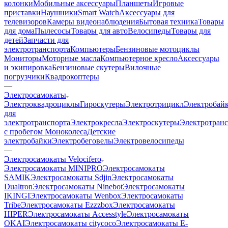
колонки
Мобильные аксессуары
Планшеты
Игровые
приставки
Наушники
Smart Watch
Аксессуары для
телевизоров
Камеры видеонаблюдения
Бытовая техника
Товары
для дома
Пылесосы
Товары для авто
Велосипеды
Товары для
детей
Запчасти для
электротранспорта
Компьютеры
Бензиновые мотоциклы
Мониторы
Моторные масла
Компьютерное кресло
Аксессуары
и экипировка
Бензиновые скутеры
Вилочные
погрузчики
Квадрокоптеры
—
Электросамокаты
Электроквадроциклы
Гироскутеры
Электротрицикл
Электробай
для
электротранспорта
Электрокресла
Электроскутеры
Электротран
с пробегом
Моноколеса
Детские
электробайки
Электробеговелы
Электровелосипеды
—
Электросамокаты Velocifero
Электросамокаты MINIPRO
Электросамокаты
SAMIK
Электросамокаты Sdjin
Электросамокаты
Dualtron
Электросамокаты Ninebot
Электросамокаты
IKINGI
Электросамокаты Wenbox
Электросамокаты
Tribe
Электросамокаты Ezzzbox
Электросамокаты
HIPER
Электросамокаты Accesstyle
Электросамокаты
OKAI
Электросамокаты сitycоco
Электросамокаты E-