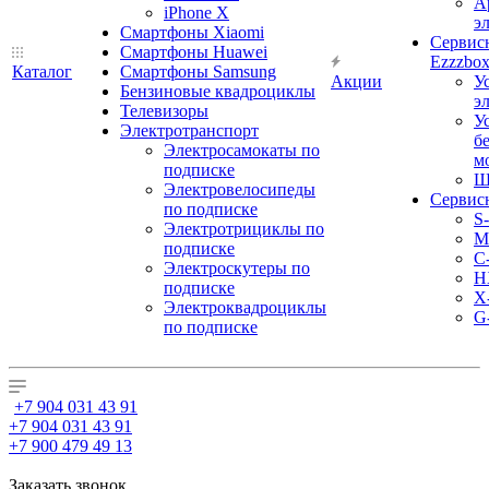
А
iPhone X
э
Смартфоны Xiaomi
Сервис
Смартфоны Huawei
Ezzzbo
Каталог
Смартфоны Samsung
Акции
У
Бензиновые квадроциклы
э
Телевизоры
У
Электротранспорт
б
Электросамокаты по
м
подписке
Ш
Электровелосипеды
Сервис
по подписке
S
Электротрициклы по
M
подписке
С
Электроскутеры по
H
подписке
X
Электроквадроциклы
G
по подписке
+7 904 031 43 91
+7 904 031 43 91
+7 900 479 49 13
Заказать звонок