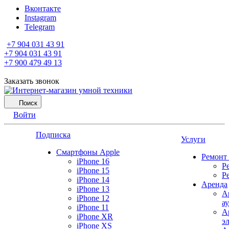
Вконтакте
Instagram
Telegram
+7 904 031 43 91
+7 904 031 43 91
+7 900 479 49 13
Заказать звонок
Поиск
Войти
Подписка
Услуги
Смартфоны Apple
Ремонт
iPhone 16
Р
iPhone 15
Р
iPhone 14
Аренда
iPhone 13
А
iPhone 12
а
iPhone 11
А
iPhone XR
э
iPhone XS