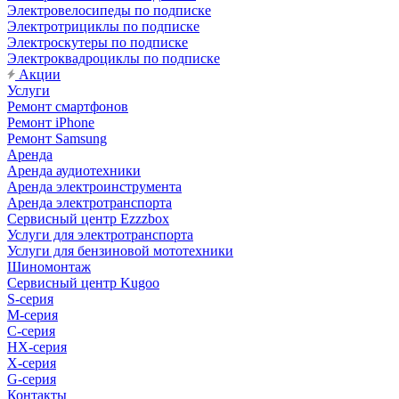
Электровелосипеды по подписке
Электротрициклы по подписке
Электроскутеры по подписке
Электроквадроциклы по подписке
Акции
Услуги
Ремонт смартфонов
Ремонт iPhone
Ремонт Samsung
Аренда
Аренда аудиотехники
Аренда электроинструмента
Аренда электротранспорта
Сервисный центр Ezzzbox
Услуги для электротранспорта
Услуги для бензиновой мототехники
Шиномонтаж
Сервисный центр Kugoo
S-cерия
M-серия
С-серия
HX-серия
X-серия
G-серия
Контакты