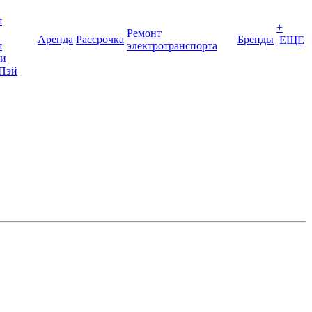
я
+
Ремонт
Аренда
Рассрочка
Бренды
ЕЩЕ
я
электротранспорта
ки
Пэй