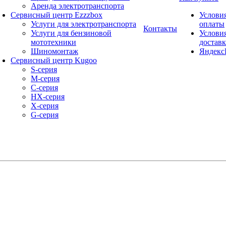
Аренда электротранспорта
Сервисный центр Ezzzbox
Услови
Услуги для электротранспорта
оплаты
Контакты
Услуги для бензиновой
Услови
мототехники
достав
Шиномонтаж
Яндекс
Сервисный центр Kugoo
S-cерия
M-серия
С-серия
HX-серия
X-серия
G-серия