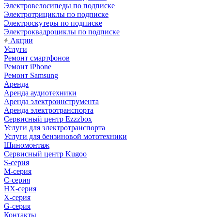
Электровелосипеды по подписке
Электротрициклы по подписке
Электроскутеры по подписке
Электроквадроциклы по подписке
Акции
Услуги
Ремонт смартфонов
Ремонт iPhone
Ремонт Samsung
Аренда
Аренда аудиотехники
Аренда электроинструмента
Аренда электротранспорта
Сервисный центр Ezzzbox
Услуги для электротранспорта
Услуги для бензиновой мототехники
Шиномонтаж
Сервисный центр Kugoo
S-cерия
M-серия
С-серия
HX-серия
X-серия
G-серия
Контакты