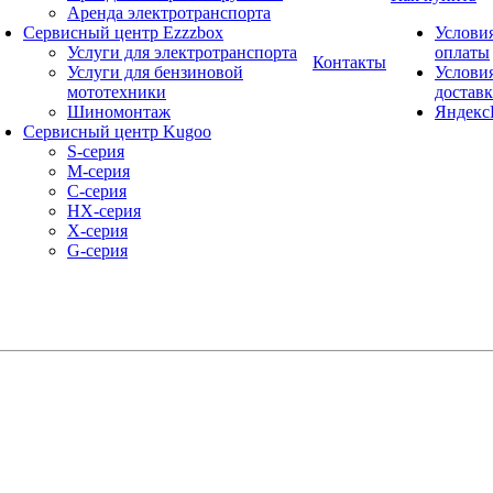
Аренда электротранспорта
Сервисный центр Ezzzbox
Услови
Услуги для электротранспорта
оплаты
Контакты
Услуги для бензиновой
Услови
мототехники
достав
Шиномонтаж
Яндекс
Сервисный центр Kugoo
S-cерия
M-серия
С-серия
HX-серия
X-серия
G-серия