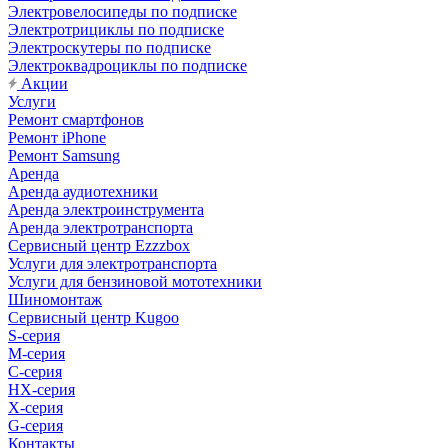
Электровелосипеды по подписке
Электротрициклы по подписке
Электроскутеры по подписке
Электроквадроциклы по подписке
Акции
Услуги
Ремонт смартфонов
Ремонт iPhone
Ремонт Samsung
Аренда
Аренда аудиотехники
Аренда электроинструмента
Аренда электротранспорта
Сервисный центр Ezzzbox
Услуги для электротранспорта
Услуги для бензиновой мототехники
Шиномонтаж
Сервисный центр Kugoo
S-cерия
M-серия
С-серия
HX-серия
X-серия
G-серия
Контакты