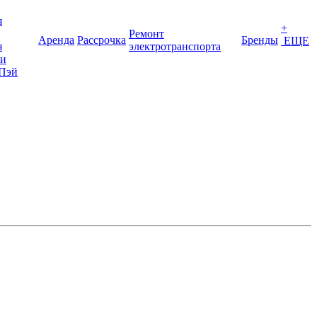
я
+
Ремонт
Аренда
Рассрочка
Бренды
ЕЩЕ
я
электротранспорта
ки
Пэй