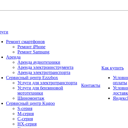
луги
Ремонт смартфонов
Ремонт iPhone
Ремонт Samsung
Аренда
Аренда аудиотехники
Аренда электроинструмента
Как купить
Аренда электротранспорта
Сервисный центр Ezzzbox
Услови
Услуги для электротранспорта
оплаты
Контакты
Услуги для бензиновой
Услови
мототехники
достав
Шиномонтаж
Яндекс
Сервисный центр Kugoo
S-cерия
M-серия
С-серия
HX-серия