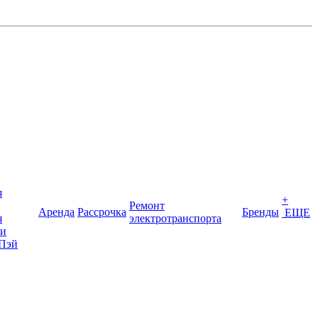
я
+
Ремонт
Аренда
Рассрочка
Бренды
ЕЩЕ
я
электротранспорта
ки
Пэй