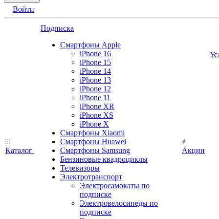
Войти
Подписка
Смартфоны Apple
iPhone 16
Ус
iPhone 15
iPhone 14
iPhone 13
iPhone 12
iPhone 11
iPhone XR
iPhone XS
iPhone X
Смартфоны Xiaomi
Смартфоны Huawei
Каталог
Смартфоны Samsung
Акции
Бензиновые квадроциклы
Телевизоры
Электротранспорт
Электросамокаты по
подписке
Электровелосипеды по
подписке