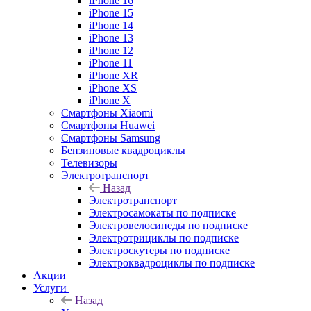
iPhone 16
iPhone 15
iPhone 14
iPhone 13
iPhone 12
iPhone 11
iPhone XR
iPhone XS
iPhone X
Смартфоны Xiaomi
Смартфоны Huawei
Смартфоны Samsung
Бензиновые квадроциклы
Телевизоры
Электротранспорт
Назад
Электротранспорт
Электросамокаты по подписке
Электровелосипеды по подписке
Электротрициклы по подписке
Электроскутеры по подписке
Электроквадроциклы по подписке
Акции
Услуги
Назад