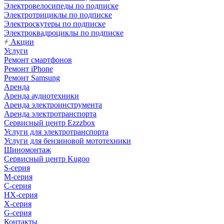
Электровелосипеды по подписке
Электротрициклы по подписке
Электроскутеры по подписке
Электроквадроциклы по подписке
Акции
Услуги
Ремонт смартфонов
Ремонт iPhone
Ремонт Samsung
Аренда
Аренда аудиотехники
Аренда электроинструмента
Аренда электротранспорта
Сервисный центр Ezzzbox
Услуги для электротранспорта
Услуги для бензиновой мототехники
Шиномонтаж
Сервисный центр Kugoo
S-cерия
M-серия
С-серия
HX-серия
X-серия
G-серия
Контакты