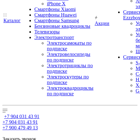
А
iPhone X
э
Смартфоны Xiaomi
Сервис
Смартфоны Huawei
Ezzzbo
Каталог
Смартфоны Samsung
Акции
У
Бензиновые квадроциклы
э
Телевизоры
У
Электротранспорт
б
Электросамокаты по
м
подписке
Ш
Электровелосипеды
Сервис
по подписке
S
Электротрициклы по
M
подписке
С
Электроскутеры по
H
подписке
X
Электроквадроциклы
G
по подписке
+7 904 031 43 91
+7 904 031 43 91
+7 900 479 49 13
Заказать звонок