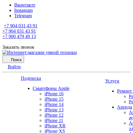
Вконтакте
Instagram
Telegram
+7 904 031 43 91
+7 904 031 43 91
+7 900 479 49 13
Заказать звонок
Поиск
Войти
Подписка
Услуги
Смартфоны Apple
Ремонт
iPhone 16
Р
iPhone 15
Р
iPhone 14
Аренда
iPhone 13
А
iPhone 12
а
iPhone 11
А
iPhone XR
э
iPhone XS