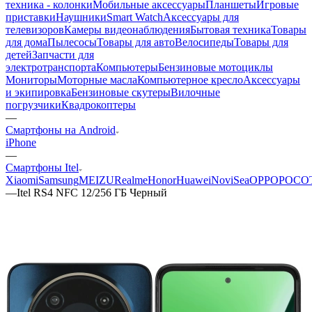
техника - колонки
Мобильные аксессуары
Планшеты
Игровые
приставки
Наушники
Smart Watch
Аксессуары для
телевизоров
Камеры видеонаблюдения
Бытовая техника
Товары
для дома
Пылесосы
Товары для авто
Велосипеды
Товары для
детей
Запчасти для
электротранспорта
Компьютеры
Бензиновые мотоциклы
Мониторы
Моторные масла
Компьютерное кресло
Аксессуары
и экипировка
Бензиновые скутеры
Вилочные
погрузчики
Квадрокоптеры
—
Смартфоны на Android
iPhone
—
Смартфоны Itel
Xiaomi
Samsung
MEIZU
Realme
Honor
Huawei
NoviSea
OPPO
POCO
—
Itel RS4 NFC 12/256 ГБ Черный