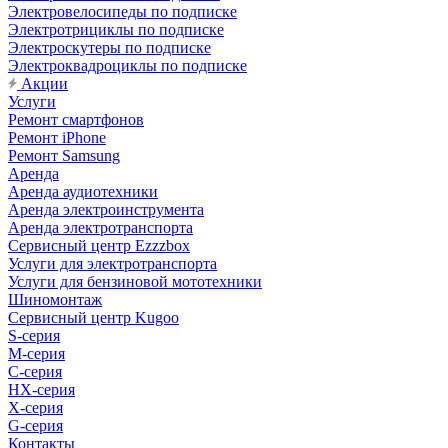
Электровелосипеды по подписке
Электротрициклы по подписке
Электроскутеры по подписке
Электроквадроциклы по подписке
Акции
Услуги
Ремонт смартфонов
Ремонт iPhone
Ремонт Samsung
Аренда
Аренда аудиотехники
Аренда электроинструмента
Аренда электротранспорта
Сервисный центр Ezzzbox
Услуги для электротранспорта
Услуги для бензиновой мототехники
Шиномонтаж
Сервисный центр Kugoo
S-cерия
M-серия
С-серия
HX-серия
X-серия
G-серия
Контакты