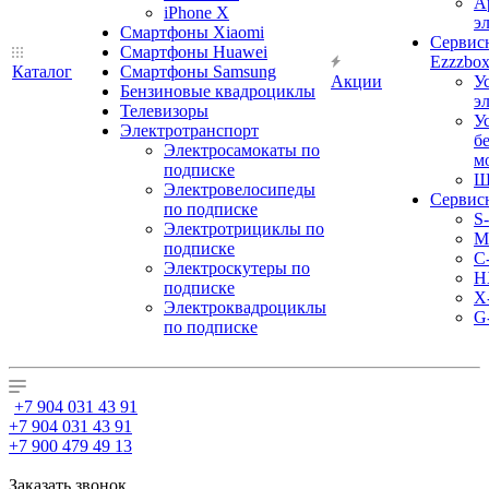
А
iPhone X
э
Смартфоны Xiaomi
Сервис
Смартфоны Huawei
Ezzzbo
Каталог
Смартфоны Samsung
Акции
У
Бензиновые квадроциклы
э
Телевизоры
У
Электротранспорт
б
Электросамокаты по
м
подписке
Ш
Электровелосипеды
Сервис
по подписке
S
Электротрициклы по
M
подписке
С
Электроскутеры по
H
подписке
X
Электроквадроциклы
G
по подписке
+7 904 031 43 91
+7 904 031 43 91
+7 900 479 49 13
Заказать звонок