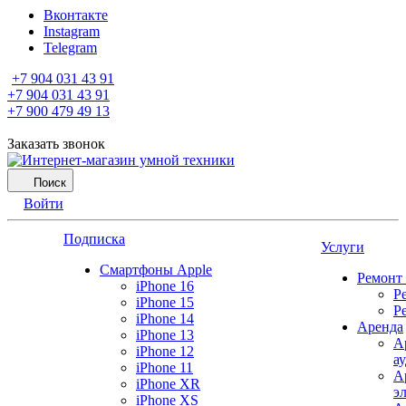
Вконтакте
Instagram
Telegram
+7 904 031 43 91
+7 904 031 43 91
+7 900 479 49 13
Заказать звонок
Поиск
Войти
Подписка
Услуги
Смартфоны Apple
Ремонт
iPhone 16
Р
iPhone 15
Р
iPhone 14
Аренда
iPhone 13
А
iPhone 12
а
iPhone 11
А
iPhone XR
э
iPhone XS