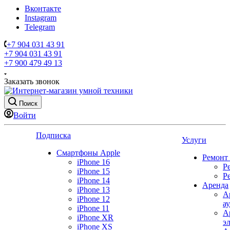
Вконтакте
Instagram
Telegram
+7 904 031 43 91
+7 904 031 43 91
+7 900 479 49 13
Заказать звонок
Поиск
Войти
Подписка
Услуги
Смартфоны Apple
Ремонт
iPhone 16
Р
iPhone 15
Р
iPhone 14
Аренда
iPhone 13
А
iPhone 12
а
iPhone 11
А
iPhone XR
э
iPhone XS