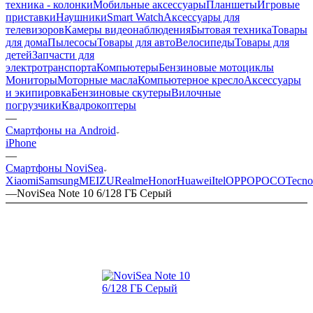
техника - колонки
Мобильные аксессуары
Планшеты
Игровые
приставки
Наушники
Smart Watch
Аксессуары для
телевизоров
Камеры видеонаблюдения
Бытовая техника
Товары
для дома
Пылесосы
Товары для авто
Велосипеды
Товары для
детей
Запчасти для
электротранспорта
Компьютеры
Бензиновые мотоциклы
Мониторы
Моторные масла
Компьютерное кресло
Аксессуары
и экипировка
Бензиновые скутеры
Вилочные
погрузчики
Квадрокоптеры
—
Смартфоны на Android
iPhone
—
Смартфоны NoviSea
Xiaomi
Samsung
MEIZU
Realme
Honor
Huawei
Itel
OPPO
POCO
Tecno
—
NoviSea Note 10 6/128 ГБ Серый