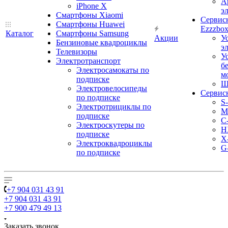
А
iPhone X
э
Смартфоны Xiaomi
Сервис
Смартфоны Huawei
Ezzzbo
Каталог
Смартфоны Samsung
Акции
У
Бензиновые квадроциклы
э
Телевизоры
У
Электротранспорт
б
Электросамокаты по
м
подписке
Ш
Электровелосипеды
Сервис
по подписке
S
Электротрициклы по
M
подписке
С
Электроскутеры по
H
подписке
X
Электроквадроциклы
G
по подписке
+7 904 031 43 91
+7 904 031 43 91
+7 900 479 49 13
Заказать звонок