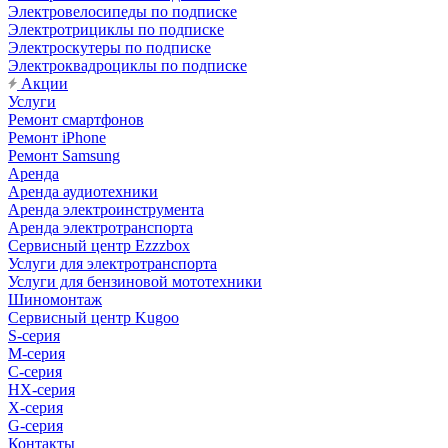
Электровелосипеды по подписке
Электротрициклы по подписке
Электроскутеры по подписке
Электроквадроциклы по подписке
Акции
Услуги
Ремонт смартфонов
Ремонт iPhone
Ремонт Samsung
Аренда
Аренда аудиотехники
Аренда электроинструмента
Аренда электротранспорта
Сервисный центр Ezzzbox
Услуги для электротранспорта
Услуги для бензиновой мототехники
Шиномонтаж
Сервисный центр Kugoo
S-cерия
M-серия
С-серия
HX-серия
X-серия
G-серия
Контакты