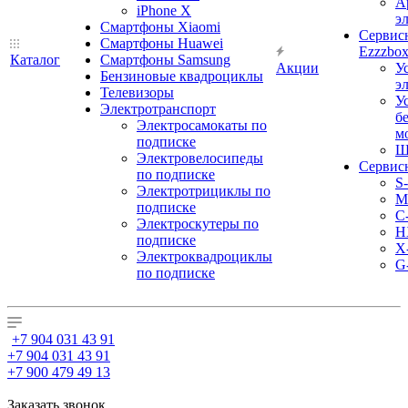
А
iPhone X
э
Смартфоны Xiaomi
Сервис
Смартфоны Huawei
Ezzzbo
Каталог
Смартфоны Samsung
Акции
У
Бензиновые квадроциклы
э
Телевизоры
У
Электротранспорт
б
Электросамокаты по
м
подписке
Ш
Электровелосипеды
Сервис
по подписке
S
Электротрициклы по
M
подписке
С
Электроскутеры по
H
подписке
X
Электроквадроциклы
G
по подписке
+7 904 031 43 91
+7 904 031 43 91
+7 900 479 49 13
Заказать звонок