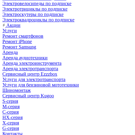
Электровелосипеды по подписке
Электротрициклы по подписке
Электроскутеры по подписке
Электроквадроциклы по подписке
Акции
Услуги
Ремонт смартфонов
Ремонт iPhone
Ремонт Samsung
Аренда
Аренда аудиотехники
Аренда электроинструмента
Аренда электротранспорта
Сервисный центр Ezzzbox
Услуги для электротранспорта
Услуги для бензиновой мототехники
Шиномонтаж
Сервисный центр Kugoo
S-cерия
M-серия
С-серия
HX-серия
X-серия
G-серия
Контакты