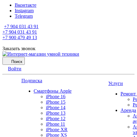
Вконтакте
Instagram
Telegram
+7 904 031 43 91
+7 904 031 43 91
+7 900 479 49 13
Заказать звонок
Поиск
Войти
Подписка
Услуги
Смартфоны Apple
Ремонт
iPhone 16
Р
iPhone 15
Р
iPhone 14
Аренда
iPhone 13
А
iPhone 12
а
iPhone 11
А
iPhone XR
э
iPhone XS