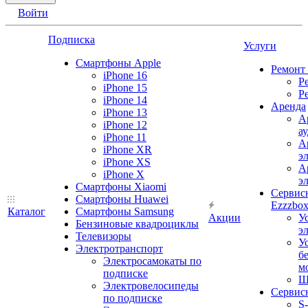
Войти
Подписка
Услуги
Смартфоны Apple
Ремонт
iPhone 16
Р
iPhone 15
Р
iPhone 14
Аренда
iPhone 13
А
iPhone 12
а
iPhone 11
А
iPhone XR
э
iPhone XS
А
iPhone X
э
Смартфоны Xiaomi
Сервис
Смартфоны Huawei
Ezzzbo
Каталог
Смартфоны Samsung
Акции
У
Бензиновые квадроциклы
э
Телевизоры
У
Электротранспорт
б
Электросамокаты по
м
подписке
Ш
Электровелосипеды
Сервис
по подписке
S