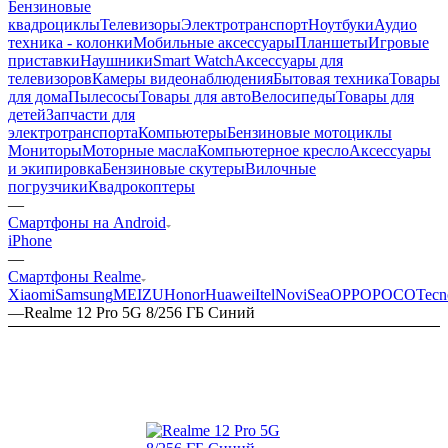
Бензиновые
квадроциклы
Телевизоры
Электротранспорт
Ноутбуки
Аудио
техника - колонки
Мобильные аксессуары
Планшеты
Игровые
приставки
Наушники
Smart Watch
Аксессуары для
телевизоров
Камеры видеонаблюдения
Бытовая техника
Товары
для дома
Пылесосы
Товары для авто
Велосипеды
Товары для
детей
Запчасти для
электротранспорта
Компьютеры
Бензиновые мотоциклы
Мониторы
Моторные масла
Компьютерное кресло
Аксессуары
и экипировка
Бензиновые скутеры
Вилочные
погрузчики
Квадрокоптеры
—
Смартфоны на Android
iPhone
—
Смартфоны Realme
Xiaomi
Samsung
MEIZU
Honor
Huawei
Itel
NoviSea
OPPO
POCO
Tecn
—
Realme 12 Pro 5G 8/256 ГБ Синий