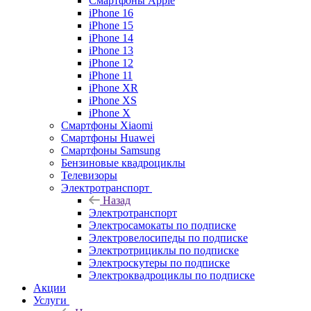
Смартфоны Apple
iPhone 16
iPhone 15
iPhone 14
iPhone 13
iPhone 12
iPhone 11
iPhone XR
iPhone XS
iPhone X
Смартфоны Xiaomi
Смартфоны Huawei
Смартфоны Samsung
Бензиновые квадроциклы
Телевизоры
Электротранспорт
Назад
Электротранспорт
Электросамокаты по подписке
Электровелосипеды по подписке
Электротрициклы по подписке
Электроскутеры по подписке
Электроквадроциклы по подписке
Акции
Услуги