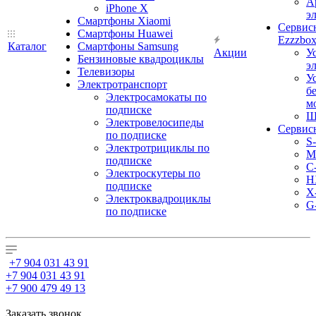
А
iPhone X
э
Смартфоны Xiaomi
Сервис
Смартфоны Huawei
Ezzzbo
Каталог
Смартфоны Samsung
Акции
У
Бензиновые квадроциклы
э
Телевизоры
У
Электротранспорт
б
Электросамокаты по
м
подписке
Ш
Электровелосипеды
Сервис
по подписке
S
Электротрициклы по
M
подписке
С
Электроскутеры по
H
подписке
X
Электроквадроциклы
G
по подписке
+7 904 031 43 91
+7 904 031 43 91
+7 900 479 49 13
Заказать звонок