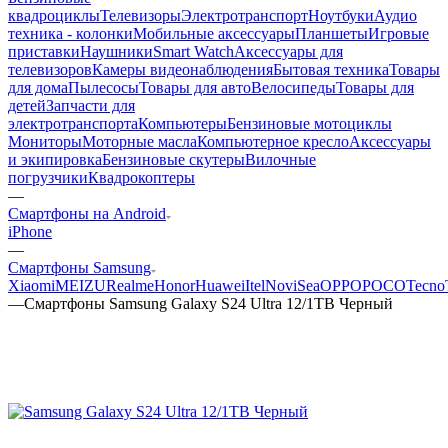
квадроциклы
Телевизоры
Электротранспорт
Ноутбуки
Аудио
техника - колонки
Мобильные аксессуары
Планшеты
Игровые
приставки
Наушники
Smart Watch
Аксессуары для
телевизоров
Камеры видеонаблюдения
Бытовая техника
Товары
для дома
Пылесосы
Товары для авто
Велосипеды
Товары для
детей
Запчасти для
электротранспорта
Компьютеры
Бензиновые мотоциклы
Мониторы
Моторные масла
Компьютерное кресло
Аксессуары
и экипировка
Бензиновые скутеры
Вилочные
погрузчики
Квадрокоптеры
—
Смартфоны на Android
iPhone
—
Смартфоны Samsung
Xiaomi
MEIZU
Realme
Honor
Huawei
Itel
NoviSea
OPPO
POCO
Tecno
—
Смартфоны Samsung Galaxy S24 Ultra 12/1TB Черный