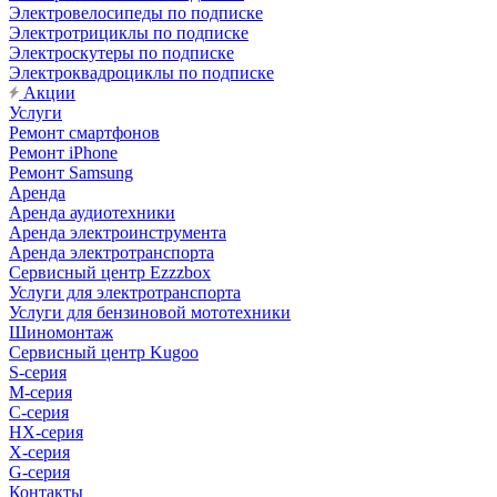
Электровелосипеды по подписке
Электротрициклы по подписке
Электроскутеры по подписке
Электроквадроциклы по подписке
Акции
Услуги
Ремонт смартфонов
Ремонт iPhone
Ремонт Samsung
Аренда
Аренда аудиотехники
Аренда электроинструмента
Аренда электротранспорта
Сервисный центр Ezzzbox
Услуги для электротранспорта
Услуги для бензиновой мототехники
Шиномонтаж
Сервисный центр Kugoo
S-cерия
M-серия
С-серия
HX-серия
X-серия
G-серия
Контакты