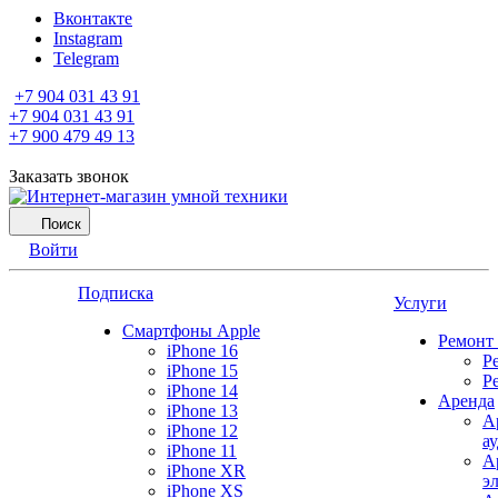
Вконтакте
Instagram
Telegram
+7 904 031 43 91
+7 904 031 43 91
+7 900 479 49 13
Заказать звонок
Поиск
Войти
Подписка
Услуги
Смартфоны Apple
Ремонт
iPhone 16
Р
iPhone 15
Р
iPhone 14
Аренда
iPhone 13
А
iPhone 12
а
iPhone 11
А
iPhone XR
э
iPhone XS