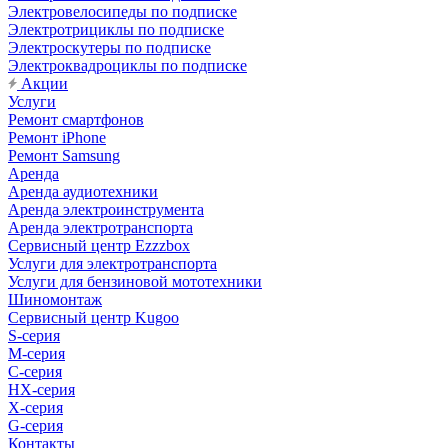
Электровелосипеды по подписке
Электротрициклы по подписке
Электроскутеры по подписке
Электроквадроциклы по подписке
Акции
Услуги
Ремонт смартфонов
Ремонт iPhone
Ремонт Samsung
Аренда
Аренда аудиотехники
Аренда электроинструмента
Аренда электротранспорта
Сервисный центр Ezzzbox
Услуги для электротранспорта
Услуги для бензиновой мототехники
Шиномонтаж
Сервисный центр Kugoo
S-cерия
M-серия
С-серия
HX-серия
X-серия
G-серия
Контакты