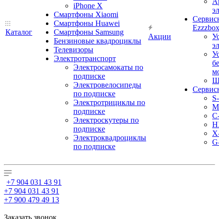
А
iPhone X
э
Смартфоны Xiaomi
Сервис
Смартфоны Huawei
Ezzzbo
Каталог
Смартфоны Samsung
Акции
У
Бензиновые квадроциклы
э
Телевизоры
У
Электротранспорт
б
Электросамокаты по
м
подписке
Ш
Электровелосипеды
Сервис
по подписке
S
Электротрициклы по
M
подписке
С
Электроскутеры по
H
подписке
X
Электроквадроциклы
G
по подписке
+7 904 031 43 91
+7 904 031 43 91
+7 900 479 49 13
Заказать звонок