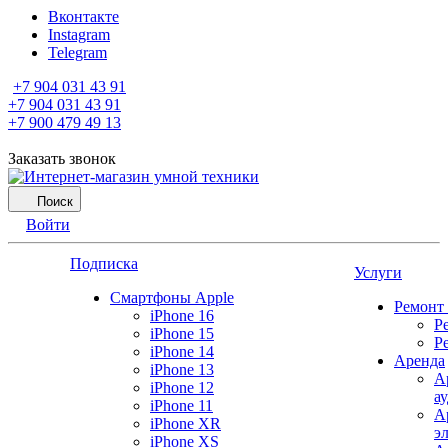
Вконтакте
Instagram
Telegram
+7 904 031 43 91
+7 904 031 43 91
+7 900 479 49 13
Заказать звонок
Поиск
Войти
Подписка
Услуги
Смартфоны Apple
Ремонт
iPhone 16
Р
iPhone 15
Р
iPhone 14
Аренда
iPhone 13
А
iPhone 12
а
iPhone 11
А
iPhone XR
э
iPhone XS