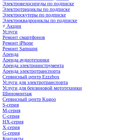
Электровелосипеды по подписке
Электротрициклы по подписке
Электроскутеры по подписке
Электроквадроциклы по подписке
Акции
Услуги
Ремонт смартфонов
Ремонт iPhone
Ремонт Samsung
Аренда
Аренда аудиотехники
Аренда электроинструмента
Аренда электротранспорта
Сервисный центр Ezzzbox
Услуги для электротранспорта
Услуги для бензиновой мототехники
Шиномонтаж
Сервисный центр Kugoo
S-cерия
M-серия
С-серия
HX-серия
X-серия
G-серия
Контакты