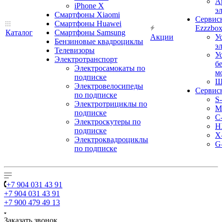
А
iPhone X
э
Смартфоны Xiaomi
Сервис
Смартфоны Huawei
Ezzzbo
Каталог
Смартфоны Samsung
Акции
У
Бензиновые квадроциклы
э
Телевизоры
У
Электротранспорт
б
Электросамокаты по
м
подписке
Ш
Электровелосипеды
Сервис
по подписке
S
Электротрициклы по
M
подписке
С
Электроскутеры по
H
подписке
X
Электроквадроциклы
G
по подписке
+7 904 031 43 91
+7 904 031 43 91
+7 900 479 49 13
Заказать звонок