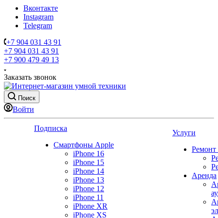
Вконтакте
Instagram
Telegram
+7 904 031 43 91
+7 904 031 43 91
+7 900 479 49 13
Заказать звонок
Поиск
Войти
Подписка
Услуги
Смартфоны Apple
Ремонт
iPhone 16
Р
iPhone 15
Р
iPhone 14
Аренда
iPhone 13
А
iPhone 12
а
iPhone 11
А
iPhone XR
э
iPhone XS