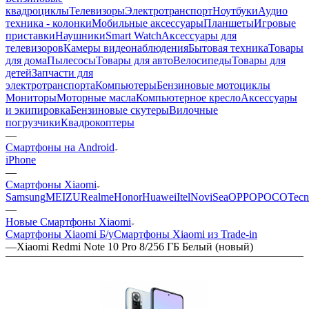
квадроциклы
Телевизоры
Электротранспорт
Ноутбуки
Аудио
техника - колонки
Мобильные аксессуары
Планшеты
Игровые
приставки
Наушники
Smart Watch
Аксессуары для
телевизоров
Камеры видеонаблюдения
Бытовая техника
Товары
для дома
Пылесосы
Товары для авто
Велосипеды
Товары для
детей
Запчасти для
электротранспорта
Компьютеры
Бензиновые мотоциклы
Мониторы
Моторные масла
Компьютерное кресло
Аксессуары
и экипировка
Бензиновые скутеры
Вилочные
погрузчики
Квадрокоптеры
—
Смартфоны на Android
iPhone
—
Смартфоны Xiaomi
Samsung
MEIZU
Realme
Honor
Huawei
Itel
NoviSea
OPPO
POCO
Tec
—
Новые Смартфоны Xiaomi
Смартфоны Xiaomi Б/у
Смартфоны Xiaomi из Trade-in
—
Xiaomi Redmi Note 10 Pro 8/256 ГБ Белый (новый)