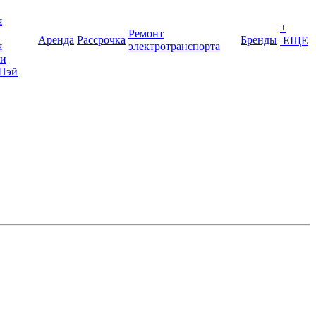
я
+
Ремонт
Аренда
Рассрочка
Бренды
ЕЩЕ
я
электротранспорта
ки
Пэй