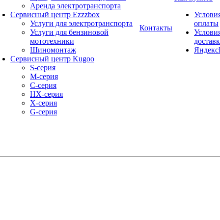
Аренда электротранспорта
Сервисный центр Ezzzbox
Услови
Услуги для электротранспорта
оплаты
Контакты
Услуги для бензиновой
Услови
мототехники
достав
Шиномонтаж
Яндекс
Сервисный центр Kugoo
S-cерия
M-серия
С-серия
HX-серия
X-серия
G-серия