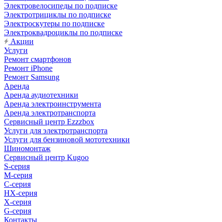
Электровелосипеды по подписке
Электротрициклы по подписке
Электроскутеры по подписке
Электроквадроциклы по подписке
Акции
Услуги
Ремонт смартфонов
Ремонт iPhone
Ремонт Samsung
Аренда
Аренда аудиотехники
Аренда электроинструмента
Аренда электротранспорта
Сервисный центр Ezzzbox
Услуги для электротранспорта
Услуги для бензиновой мототехники
Шиномонтаж
Сервисный центр Kugoo
S-cерия
M-серия
С-серия
HX-серия
X-серия
G-серия
Контакты