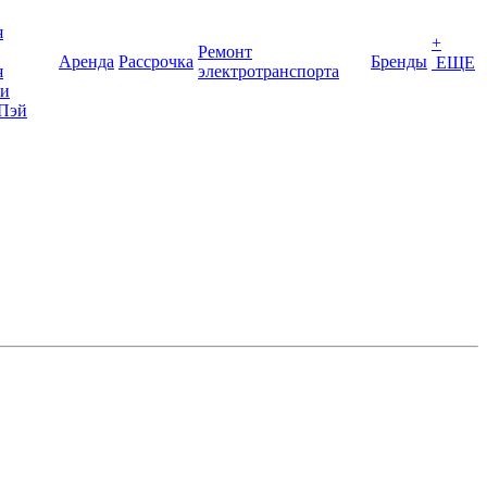
я
+
Ремонт
Аренда
Рассрочка
Бренды
ЕЩЕ
я
электротранспорта
ки
Пэй