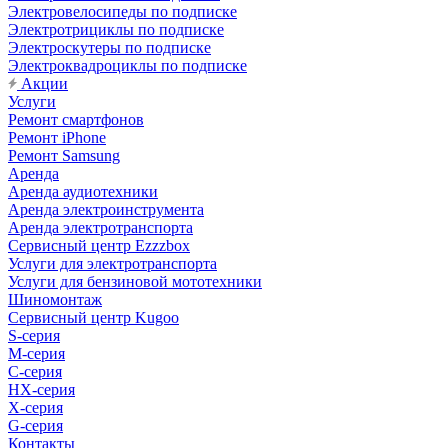
Электровелосипеды по подписке
Электротрициклы по подписке
Электроскутеры по подписке
Электроквадроциклы по подписке
Акции
Услуги
Ремонт смартфонов
Ремонт iPhone
Ремонт Samsung
Аренда
Аренда аудиотехники
Аренда электроинструмента
Аренда электротранспорта
Сервисный центр Ezzzbox
Услуги для электротранспорта
Услуги для бензиновой мототехники
Шиномонтаж
Сервисный центр Kugoo
S-cерия
M-серия
С-серия
HX-серия
X-серия
G-серия
Контакты