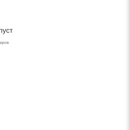
пуст
варов