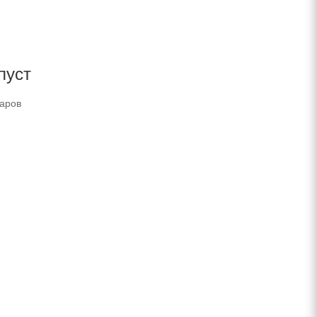
пуст
варов