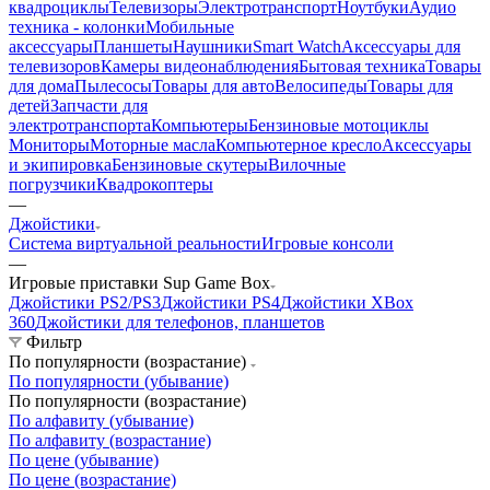
квадроциклы
Телевизоры
Электротранспорт
Ноутбуки
Аудио
техника - колонки
Мобильные
аксессуары
Планшеты
Наушники
Smart Watch
Аксессуары для
телевизоров
Камеры видеонаблюдения
Бытовая техника
Товары
для дома
Пылесосы
Товары для авто
Велосипеды
Товары для
детей
Запчасти для
электротранспорта
Компьютеры
Бензиновые мотоциклы
Мониторы
Моторные масла
Компьютерное кресло
Аксессуары
и экипировка
Бензиновые скутеры
Вилочные
погрузчики
Квадрокоптеры
—
Джойстики
Система виртуальной реальности
Игровые консоли
—
Игровые приставки Sup Game Box
Джойстики PS2/PS3
Джойстики PS4
Джойстики XBox
360
Джойстики для телефонов, планшетов
Фильтр
По популярности (возрастание)
По популярности (убывание)
По популярности (возрастание)
По алфавиту (убывание)
По алфавиту (возрастание)
По цене (убывание)
По цене (возрастание)