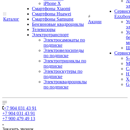
А
iPhone X
э
Смартфоны Xiaomi
Сервис
Смартфоны Huawei
Ezzzbo
Каталог
Смартфоны Samsung
Акции
У
Бензиновые квадроциклы
э
Телевизоры
У
Электротранспорт
б
Электросамокаты по
м
подписке
Ш
Электровелосипеды
Сервис
по подписке
S
Электротрициклы по
M
подписке
С
Электроскутеры по
H
подписке
X
Электроквадроциклы
G
по подписке
+7 904 031 43 91
+7 904 031 43 91
+7 900 479 49 13
Заказать звонок