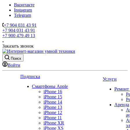
Вконтакте
Instagram
Telegram
+7 904 031 43 91
+7 904 031 43 91
+7 900 479 49 13
Заказать звонок
Поиск
Войти
Подписка
Услуги
Смартфоны Apple
Ремонт
iPhone 16
Р
iPhone 15
Р
iPhone 14
Аренда
iPhone 13
А
iPhone 12
а
iPhone 11
А
iPhone XR
э
iPhone XS