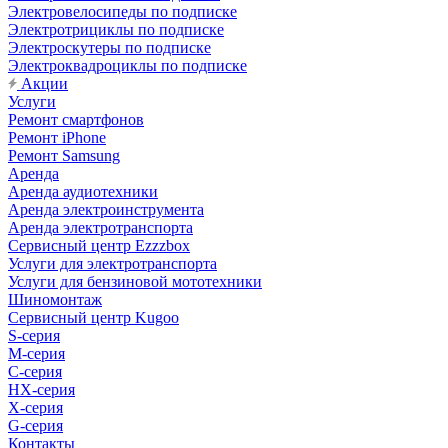
Электровелосипеды по подписке
Электротрициклы по подписке
Электроскутеры по подписке
Электроквадроциклы по подписке
Акции
Услуги
Ремонт смартфонов
Ремонт iPhone
Ремонт Samsung
Аренда
Аренда аудиотехники
Аренда электроинструмента
Аренда электротранспорта
Сервисный центр Ezzzbox
Услуги для электротранспорта
Услуги для бензиновой мототехники
Шиномонтаж
Сервисный центр Kugoo
S-cерия
M-серия
С-серия
HX-серия
X-серия
G-серия
Контакты